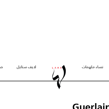
نساء ملهمات
لايف ستايل
صح
Guerlain