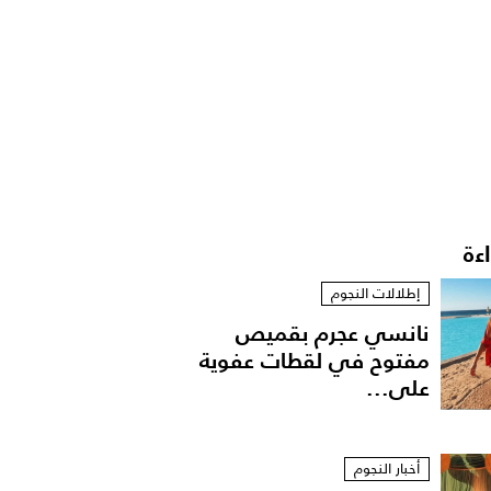
اءة
إطلالات النجوم
نانسي عجرم بقميص
مفتوح في لقطات عفوية
على...
أخبار النجوم