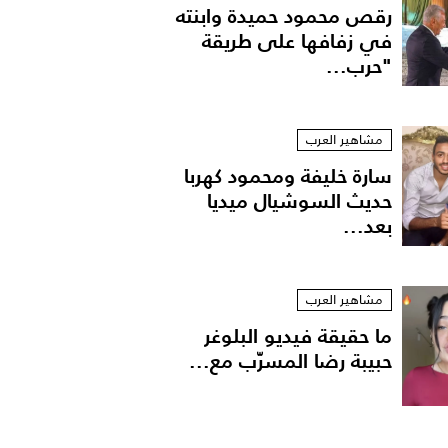
رقص محمود حميدة وابنته
في زفافها على طريقة
"حرب...
مشاهير العرب
سارة خليفة ومحمود كهربا
حديث السوشيال ميديا
بعد...
مشاهير العرب
ما حقيقة فيديو البلوغر
حبيبة رضا المسرّب مع...