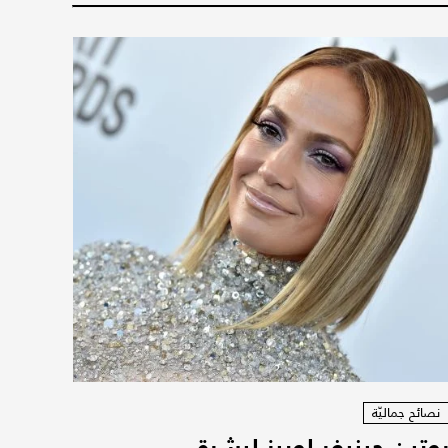
نصائح جماليّة
وتين جينيفر لوبيز لبشرة