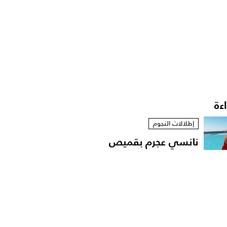
اءة
إطلالات النجوم
نانسي عجرم بقميص
مفتوح في لقطات عفوية
على...
مشاهير العرب
الإعلامية داليا فؤاد تهدّد