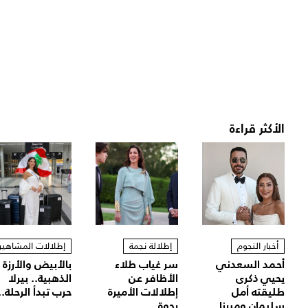
الأكثر قراءة
أخبار النجوم
إطلالة نجمة
إطلالات المشاهير
أحمد السعدني
سر غياب طلاء
بالأبيض والأرزة
يحيي ذكرى
الأظافر عن
الذهبية.. بيرلا
طليقته أمل
إطلالات الأميرة
حرب تبدأ الرحلة..
سليمان وميرنا...
رجوة...