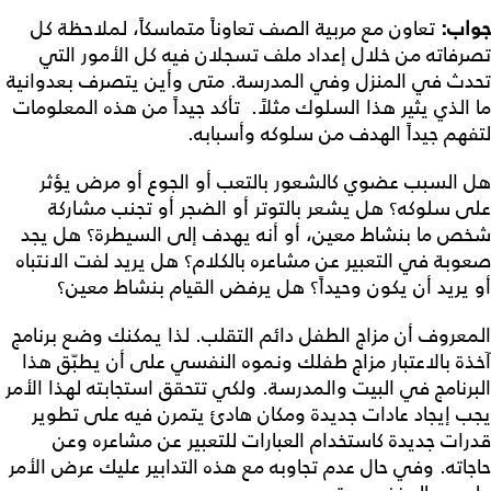
جواب:
تعاون مع مربية الصف تعاوناً متماسكاً، لملاحظة كل
تصرفاته من خلال إعداد ملف تسجلان فيه كل الأمور التي
تحدث في المنزل وفي المدرسة. متى وأين يتصرف بعدوانية
ما الذي يثير هذا السلوك مثلاً. تأكد جيداً من هذه المعلومات
لتفهم جيداً الهدف من سلوكه وأسبابه.
هل السبب عضوي كالشعور بالتعب أو الجوع أو مرض يؤثر
على سلوكه؟ هل يشعر بالتوتر أو الضجر أو تجنب مشاركة
شخص ما بنشاط معين، أو أنه يهدف إلى السيطرة؟ هل يجد
صعوبة في التعبير عن مشاعره بالكلام؟ هل يريد لفت الانتباه
أو يريد أن يكون وحيداً؟ هل يرفض القيام بنشاط معين؟
المعروف أن مزاج الطفل دائم التقلب. لذا يمكنك وضع برنامج
آخذة بالاعتبار مزاج طفلك ونموه النفسي على أن يطبّق هذا
البرنامج في البيت والمدرسة. ولكي تتحقق استجابته لهذا الأمر
يجب إيجاد عادات جديدة ومكان هادئ يتمرن فيه على تطوير
قدرات جديدة كاستخدام العبارات للتعبير عن مشاعره وعن
حاجاته. وفي حال عدم تجاوبه مع هذه التدابير عليك عرض الأمر