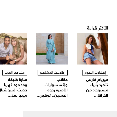
الأكثر قراءة
إطلالات النجوم
إطلالات المشاهير
مشاهير العرب
ميريام فارس
حقائب
سارة خليفة
تتمرد بأزياء
وإكسسوارات
ومحمود كهربا
مستوحاة من
الأميرة رجوة
حديث السوشيال
الخزانة...
الحسين.. توقيع...
ميديا بعد...