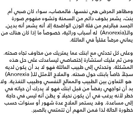
ومظاهر المرض هي نفسها. فالمصاب، سواء كان صبي أم
بنت، يشعر بخوف دائم من السمنة وتشوه مفهوم صورة
الجسد فبالرغم من قلة الوزن الواضحة إلا أنه يشعر أنه بدين.
والـ(Anorexia) له أسباب وراثية، خصوصاً ما إذا كان هناك من
يعاني مرضاً عقلياً في العائلة.
وعلى كل تحدثي مع ابنك عما يعتريك من مخاوف تجاه صحته.
ومن ثم عليك استشارة إختصاصي ليساعدك على حل هذه
المشكلة. وتحدثي إلى طبيب العائلة فهو لا بد أن يكون لديه
سجلاً خاصاً بابنك حول صحته. والعلاج الأمثل للـ( Anorexia)
هو التعاون بين الطبيب والمعالج النفسي وطبيب التغذية. ولا
بد أن تواجهي رفضاً من قبل ابنك فهو لا يدرك أن حياته في
خطر لأنه يرغب في أن يكون نحيلا ًو يظن أنه ليس في حاجة
إلى مساعدة. وقد يستمر العلاج عدة شهور أو سنوات حسب
خطورة الحالة لذا فمن المهم أن تتمتعي بالصبر.