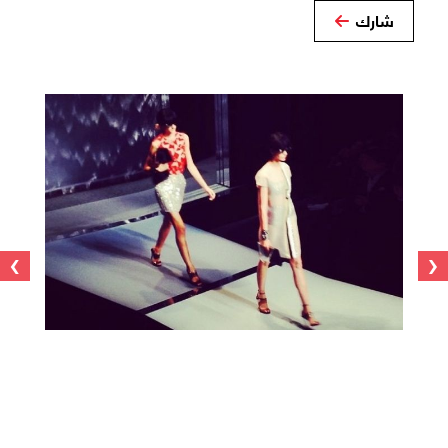
شارك
›
‹