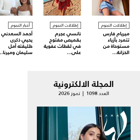
إطلالات النجوم
إطلالات النجوم
أخبار النجوم
ميريام فارس
نانسي عجرم
أحمد السعدني
تتمرد بأزياء
بقميص مفتوح
يحيي ذكرى
مستوحاة من
في لقطات عفوية
طليقته أمل
الخزانة...
على...
سليمان وميرنا...
المجلة الالكترونية
العدد 1098 | تموز 2026