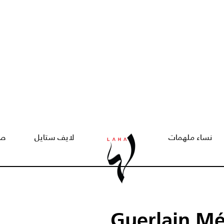
نساء ملهمات
لايف ستايل
صح
Guerlain Mét