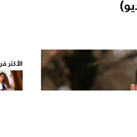
يو)
الأكثر قر