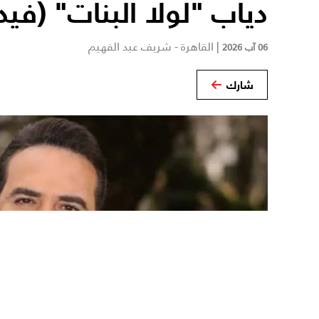
دياب "لولا البنات" (فيد
|
القاهرة - شريف عبد الفهيم
06 آب 2026
شارك