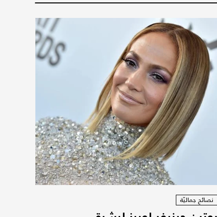
نصائح جماليّة
وتين جينيفر لوبيز لبشرة