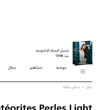
تحميل المجلة الاكترونية
عدد 1098
موضة
مشاهير
جمال
جمال
>
نصائح جماليّة
éorites Perles Light