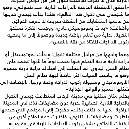
النارية الذي لا يعرف تفاصيله سوى من قرر خوض التجربة.
«أعشق الأنشطة الخاصة بالدراجات النارية منذ طفولتي، وهو
ما شجعني على دخول هذا العالم»، هكذا بدأت جيسي حديثها
عن عالمها المتشابك من أنشطة سريعة لا تعرف الحواجز،
وأضافت: «بدأت بموتوسيكل عادي، ووجدت الفكرة تستحق
التجربة، بدايةً من تعلم رياضة جديدة ووصولاً إلى ما يعطيه
ركوب الدراجات للفتاة من ثقة بالنفس».
وعما واجهها من مراحل مختلفة تقول: «بدأت بموتوسيكل أو
دراجة نارية عادية التحكم فيها صعب نوعاً ما لأنها تعتمد على
نظام النقل اليدوي، ثم انتقلت إلى امتلاك دراجة نارية صغيرة،
وهو ما يناسب الفتيات أكثر، خاصةً لجهة نظام النقل
الأوتوماتيكي وسهولة ركوب الدراجة وخفة وزنها، بالإضافة إلى
شكلها المميز وألوانها الجذابة».
بحكم مكان سكنها في مدينة الرحاب استطاعت جيسي التجول
بالدراجة النارية الصغيرة بحرية دون مضايقات تذكر في المدينة
الراقية. لكنها لم تكتف بذلك، فخرجت إلى المجتمع الذي صدمها
بنظرات ومضايقات لا تنتهي، فاختارت جمع نماذج أخرى من
الفتيات اللواتي عشقن ركوب الدراجات النارية في «غروب»