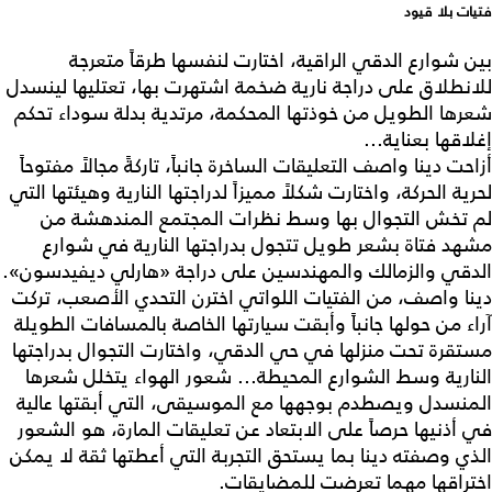
فتيات بلا قيود
بين شوارع الدقي الراقية، اختارت لنفسها طرقاً متعرجة
للانطلاق على دراجة نارية ضخمة اشتهرت بها، تعتليها لينسدل
شعرها الطويل من خوذتها المحكمة، مرتدية بدلة سوداء تحكم
إغلاقها بعناية...
أزاحت دينا واصف التعليقات الساخرة جانباً، تاركةً مجالاً مفتوحاً
لحرية الحركة، واختارت شكلاً مميزاً لدراجتها النارية وهيئتها التي
لم تخش التجوال بها وسط نظرات المجتمع المندهشة من
مشهد فتاة بشعر طويل تتجول بدراجتها النارية في شوارع
الدقي والزمالك والمهندسين على دراجة «هارلي ديفيدسون».
دينا واصف، من الفتيات اللواتي اخترن التحدي الأصعب، تركت
آراء من حولها جانباً وأبقت سيارتها الخاصة بالمسافات الطويلة
مستقرة تحت منزلها في حي الدقي، واختارت التجوال بدراجتها
النارية وسط الشوارع المحيطة... شعور الهواء يتخلل شعرها
المنسدل ويصطدم بوجهها مع الموسيقى، التي أبقتها عالية
في أذنيها حرصاً على الابتعاد عن تعليقات المارة، هو الشعور
الذي وصفته دينا بما يستحق التجربة التي أعطتها ثقة لا يمكن
اختراقها مهما تعرضت للمضايقات.