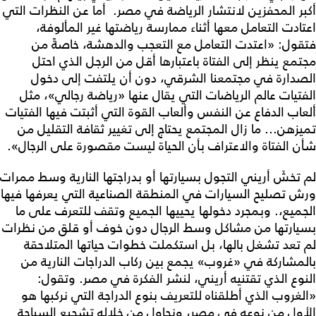
أكبر المحفزين لانتشار الرياضة في مصر. أما عن النظرات التي
اعتادت التعامل معها أثناء ممارسة رياضتها غير المألوفة،
فتقول: «اعتدت التعامل مع التعجب والدهشة، خاصةً من
مجتمع ينظر إلى الفتاة باعتبارها أقل من الرجل الذي احتل
الصدارة في مجتمعنا الشرقي، دون أن يلتفت إلى دخول
الفتيات عالم الرياضات التي يقال عنها «رياضة رجالي»، مثل
ألعاب الدفاع عن النفس وألعاب القوة التي أثبتت فيها الفتيات
تميزهن... ما زال المجتمع يحتاج إلى تغيير ثقافة التقليل من
شأن الفتاة والاعتراف بأن الحياة ليست مقصورة على الرجال».
لم تخشَ أريني التجول بسيارتها أو بدراجتها النارية وسط ممرات
ورش تصليح السيارات في المنطقة الصناعية التي يعرفها فيها
الجميع،. وبمجرد دخولها يحييها الجميع وتقف للتعرف على ما
بسيارتها من مشاكل وسط الرجال دون خوف أو قلق من نظرات
لم تعد تشغل بالها، بل استكملت خطوات حياتها المتلاحقة
بالمشاركة في «غروب» يجمع بين ركاب الدراجات النارية من
النوع الذي تقتنيه أريني، لنشر الفكرة في مصر. وتقول:
«الغروب الذي أطلقناه للتعريف بنوع الدراجة التي نركبها هو
الأول من نوعه في مصر، ونحاول من خلاله تشجيع السياحة