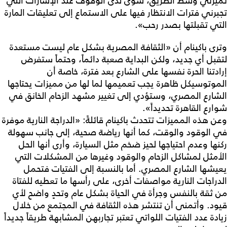
تميزني وسط الطريق، سوى لدى الوقوف عند الإشارات التي
تجبرني فترات الانتظار فيها على الاستماع إلى تعليقات المارة
التي تقبلتها بصدر رحب».
وترى باكينام أن «الثقافة المصرية بشكل عام ليست مستعدة
لتقبل أي جديد، ولكن البداية صعبة دائماً، وحتماً ستفرض
إرادتنا الحرة نفسها على الشارع بعد فترة، خاصة أن
الموتوسيكل ظاهرة يجب تعميمها لما لها من مميزات يحتاجها
الشارع المصري، وستؤدي إلى تغيير مشهد الزحام الخانق في
شوارع القاهرة تحديداً».
وعن هذه المميزات تتحدث باكينام قائلةً: «الدراجة النارية موفرة
في الوقود والوقت، كما أنها رياضة صحية، إلى جانب سهولة
ركنها وعدم احتياجها لحيز ضخم مثل السيارة، وأرى أنها الحل
الأمثل لمشاكل الزحام والوقود وغيرها من المشكلات التي
يعيشها الشارع المصري. أما بالنسبة إلى الفتيات فتحمل
الدراجات النارية مواصفات أخرى، على رأسها ما تعطيه للفتاة
من ثقة بالنفس وجرأة في الحياة بشكل عام وتحدٍ واضح لأي
قيود. وأتمنى أن تنتشر هذه الثقافة في المجتمع من خلال
زيادة عدد الفتيات اللواتي تعتبر تجاربهن المشابهة طريقاً جديداً