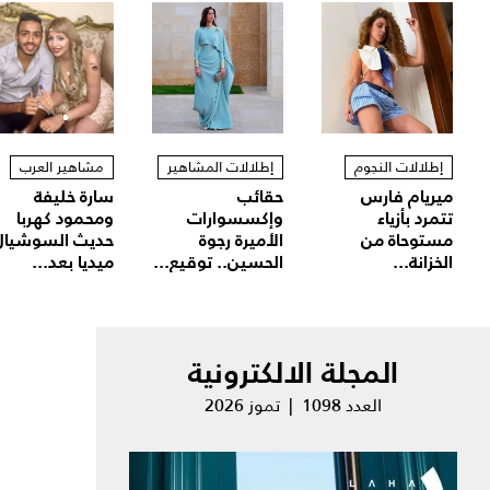
إطلالات النجوم
إطلالات المشاهير
مشاهير العرب
ميريام فارس
حقائب
سارة خليفة
تتمرد بأزياء
وإكسسوارات
ومحمود كهربا
مستوحاة من
الأميرة رجوة
حديث السوشيال
الخزانة...
الحسين.. توقيع...
ميديا بعد...
المجلة الالكترونية
العدد 1098 | تموز 2026