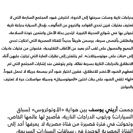
بدراجات نارية وصلت سرعتها إلى الذروة، اخترقن قيود المجتمع الصارمة التي لا
تعترف بفتيات قررن تحدي القواعد والخروج عن المألوف، بإبدال السيارة بدراجة نارية
تجولن بها في شوارع المدينة الكبيرة. ارتدين بدلة الأمان واعتمرن خوذة السلامة،
وانطلقن بأقصى سرعة، يرسمن طريقاً جديداً للفتاة المصرية التي اختارت تحدي
الجميع والحصول على لقب آخر بعيد عن الألقاب التقليدية، فتحولن من فتيات عاديات
إلى «بنات على موتوسيكلات». لم يلتفتن إلى نظرات المارة التي تركزت عليهن أثناء
الانطلاق بالدراجات النارية بسرعة نفاثة، ولم يتوقفن عند إشارات المجتمع التي لم
تعطهم الضوء الأخضر للانطلاق، فقررن اختيار ضوء آخر ببصمة جريئة لا تحمل قيوداً.
«لها» تلقي الضوء على بنات اخترن «الموتوسيكل» وسيلة مواصلات حرة لا تعترف
بالحواجز.
جمعت
أريني يوسف
بين هواية «الأوتوكروس» (سباق
السيارات) وركوب الدراجات النارية، فأصبح لها عالمها الخاص،
وتحولت في فترة قصيرة من فتاة مصرية لا يعرفها أحد إلى
الفتاة المصرية الوحيدة في سباقات السيارات السريعة،