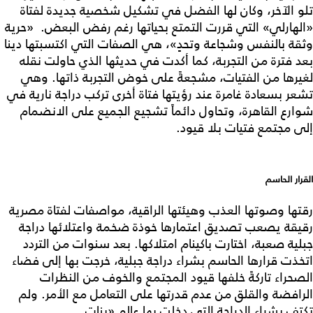
تلو الآخر، وكان لها الفضل في تشكيل شخصية جديدة لفتاة
«الهارلي» التي قررت التمتع بحياتها رغم رفض البعض. «حرية
وثقة بالنفس وشجاعة وتحدٍ»، هي الصفات التي اكتسبتها دينا
بعد فترة من التجربة، كما أكدت في حديثها الذي حاولت نقله
لغيرها من الفتيات، مشجعةً على خوض التجربة ذاتها. وهي
تشعر بسعادة غامرة عند رؤيتها فتاة أخرى تركب دراجة نارية في
شوارع القاهرة، وتحاول دائماً تشجيع الجميع على الانضمام
إلى مجتمع فتيات بلا قيود.
القرار الحاسم
رقتها وصوتها العذب وهيئتها الراقية، مواصفات لفتاة مصرية
رقيقة يصعب تصديق اعتمارها خوذة ضخمة واعتلائها دراجة
جبلية صعبة، اختارت باكينام امتلاكها. بعد سنوات من التردد
اتخذت قرارها الحاسم بشراء دراجة جبلية، خرجت بها إلى فضاء
الصحراء تاركةً خلفها قيود المجتمع والخوف من النظرات
الرافضة والقلق من عدم قدرتها على التعامل مع الأمر. ولم
تكتف بشراء الدراجة التي دخلت بها عالم «بنات