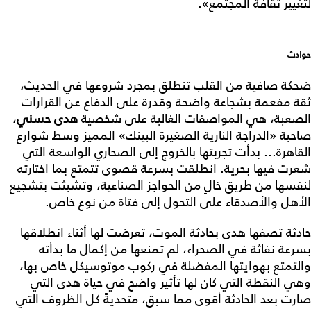
لتغيير ثقافة المجتمع».
حوادث
ضحكة صافية من القلب تنطلق بمجرد شروعها في الحديث،
ثقة مفعمة بشجاعة واضحة وقدرة على الدفاع عن القرارات
الصعبة، هي المواصفات الغالبة على شخصية
هدى حسني
،
صاحبة «الدراجة النارية الصغيرة البينك» المميز وسط شوارع
القاهرة... بدأت تجربتها بالخروج إلى الصحاري الواسعة التي
شعرت فيها بحرية. انطلقت بسرعة قصوى تتمتع بما اختارته
لنفسها من طريق خالٍ من الحواجز الصناعية، وتشبثت بتشجيع
الأهل والأصدقاء على التحول إلى فتاة من نوع خاص.
حادثة تصفها هدى بحادثة الموت، تعرضت لها أثناء انطلاقها
بسرعة نفاثة في الصحراء، لم تمنعها من إكمال ما بدأته
والتمتع بهوايتها المفضلة في ركوب موتوسيكل خاص بها،
وهي النقطة التي كان لها تأثير واضح في حياة هدى التي
صارت بعد الحادثة أقوى مما سبق، متحديةً كل الظروف التي