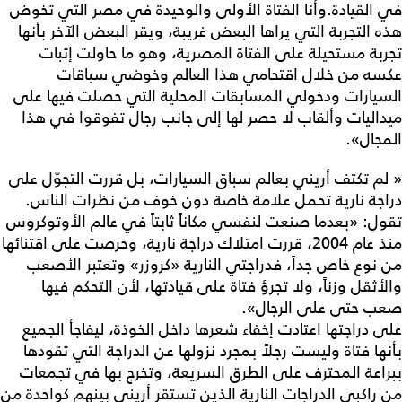
في القيادة.وأنا الفتاة الأولى والوحيدة في مصر التي تخوض
هذه التجربة التي يراها البعض غريبة، ويقر البعض الآخر بأنها
تجربة مستحيلة على الفتاة المصرية، وهو ما حاولت إثبات
عكسه من خلال اقتحامي هذا العالم وخوضي سباقات
السيارات ودخولي المسابقات المحلية التي حصلت فيها على
ميداليات وألقاب لا حصر لها إلى جانب رجال تفوقوا في هذا
المجال».
« لم تكتف أريني بعالم سباق السيارات، بل قررت التجوّل على
دراجة نارية تحمل علامة خاصة دون خوف من نظرات الناس.
تقول: «بعدما صنعت لنفسي مكاناً ثابتاً في عالم الأوتوكروس
منذ عام 2004، قررت امتلاك دراجة نارية، وحرصت على اقتنائها
من نوع خاص جداً، فدراجتي النارية «كروزر» وتعتبر الأصعب
والأثقل وزناً، ولا تجرؤ فتاة على قيادتها، لأن التحكم فيها
صعب حتى على الرجال».
على دراجتها اعتادت إخفاء شعرها داخل الخوذة، ليفاجأ الجميع
بأنها فتاة وليست رجلاً بمجرد نزولها عن الدراجة التي تقودها
ببراعة المحترف على الطرق السريعة، وتخرج بها في تجمعات
من راكبي الدراجات النارية الذين تستقر أريني بينهم كواحدة من