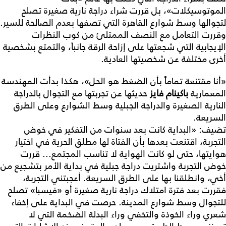
الموتوسيكلات»، بل قررت شراء دراجة نارية صغيرة تصلح
لتجوالها وسط شوارع القاهرة التي تصفها بعدم الصالحة للسير.
وقررت التعامل مع النصف الممتلئ من كوب النظرات
الإيجابية التي شجعتها على إزاحة الرقة جانباً، والتمتع بشخصية
أخرى مختلفة عن شخصيتها العادية.
«أنا مقتنعة تماماً بأن الضغط هو الحل»، هكذا بدأت المهندسة
المعمارية
باكينام فايز
حديثها عن تجربتها مع التجوال بالدراجة
النارية الصغيرة والدراجة الجبلية وسط الشوارع وعلى الطرق
السريعة.
تضيف: «البداية كانت بعد سنوات من التفكير في خوض
التجربة، اقتنعت بعدها بأن الفتاة لها مطلق الحرية في اختيار
هوايتها، حتى لو كانت الهواية لا تناسب المجتمع... قررت
خوض التجربة واشتريت دراجة جبلية في بداية الأمر بتشجيع من
أخي، وانطلقنا بها على الطرق السريعة. أعجبتني التجربة،
فقررت بعد فترة امتلاك دراجة نارية صغيرة أو «فيسبا» تصلح
للتجوال وسط شوارع المدينة. حرصت في البداية على إخفاء
شعري وراء الخوذة والتخفي وراء البدلة الضخمة التي لا