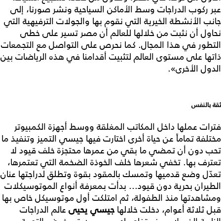
عبر ركوب الدراجات وسط الأماكن السياحية ونشر صورنا، إلى
جانب الأنشطة الخيرية التي نقوم بها والجولات الترفيهية التي
نحاول أن نثبت من خلالها للعالم أن مصر تسير على خطى
التطور في هذا المجال. كما نحرص على التواصل مع التجمعات
ذاتها على مستوى العالم لتثبيت أقدامنا في هذه الرياضات بين
الدول الأخرى».
ثقة بالنفس
فترات عملها داخل المكاتب المغلقة ووسط أجهزة الكمبيوتر
مختلفة تماماً عن حياة أخرى اختارت فيها جيسي التميز وتنفيذ ما
تحب دون أن تمضي ما بقي من عمرها محتجزة خلف قيود لا
تعترف بها. تخفي شعرها خلف الخوذة الضخمة التي تعتمرها،
تعدّل وضع قدميها وتمسك بالمقود بقوة وتطلق لدراجتها عنان
الطيران بحرية دون قيود... بدأت بمعرفة أنواع الموتوسيكلات
ومشاهدتها منذ الطفولة، ثم امتلكت أول موتوسيكل خاص بها
قبل ثلاثة أعوام، دخلت خلالها
جيسي يحيى
عالم الدراجات