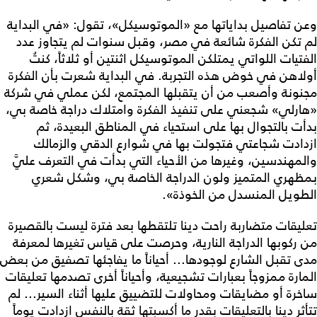
وعن تفاصيل بداياتها مع «الموتوسيكل»، تقول: «في البداية
لم تكن الفكرة شائعة في مصر، وقبل سنوات لم يتجاوز عدد
الفتيات اللواتي يمتلكن الموتوسيكل اثنتين أو ثلاثاً، كنتُ
أولاهن في خوض هذه التجربة. في البداية شعرت بأن الفكرة
مجنونة وأصعب من أن يتقبلها المجتمع، لكن عملي في شركة
«هارلي» شجعني على تنفيذ الفكرة وامتلاك دراجة خاصة بي،
بدأت بالتجوال بها على استحياء في المناطق البعيدة، ثم
ازدادت شجاعتي فتجولت بها في شوارع الدقي والزمالك
والمهندسين، وغيرها من الأحياء التي بدأت في التعرف عليَّ
بمظهري المتميز ولون الدراجة الخاصة بي، وشكل شعري
الطويل المنسدل من الخوذة».
تعليقات متضاربة راحت دينا تلتقطها بعد فترة ليست بالقصيرة
من ركوبها الدراجة النارية، وحرصت على قياس تغيرها لمعرفة
مدى تقبل الشارع لوجودها... أحياناً ما يفاجئها تصفيق من بعض
المارة ممزوجاً بعبارات تشجيعية، وأحياناً أخرى تصدمها تعليقات
ساخرة أو مضايقات ومحاولات للتضييق عليها أثناء السير... لم
تتأثر دينا بالتعليقات بقدر ما أكسبتها ثقة بالنفس ازدادت يوماً