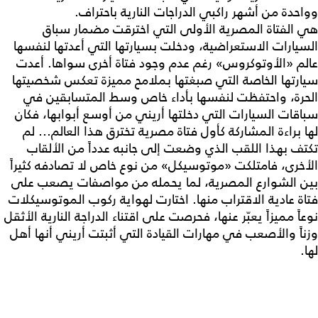
وواحدة من أشهر راكبي الدراجات النارية باحتراف.
هي الفتاة المصرية الأولى التي اخترقت مضمار سباق
السيارات الاستعراضية، ودخلت بسيارتها التي أعدتها لنفسها
عالم «الأوتوكروس» رغم عدم وجود فتاة أخرى سواها. أعدت
سيارتها الخاصة التي صبغتها بملامح مميزة تعكس شخصيتها
الحرة، واحتفظت لنفسها بأداء خاص وسط المتسابقين في
سباقات السيارات التي دخلتها أريني من أوسع أبوابها، فكان
لها براءة المشاركة كأول فتاة مصرية تخترق هذا العالم... لم
تكتف بهذا اللقب الذي وضعت إلى جانبه عدداً من الألقاب
الأخرى، فامتلكت «موتوسيكل» من نوع خاص لا تصادفه كثيراً
بين الشوارع المصرية، لما يحمله من مواصفات يصعب على
فتاة عادية الاقتراب منها. اختارت لهواية ركوب الموتوسيكلات
نوعاً مميزاً يعبّر عنها، فحرصت على اقتناء الدراجة النارية الأثقل
وزناً والأصعب في مهارات القيادة التي أثبتت أريني أنها أهل
لها.