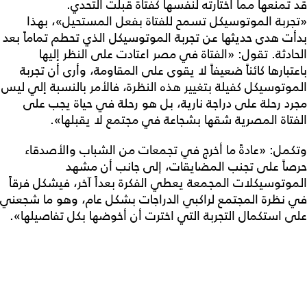
قد تمنعها مما اختارته لنفسها كفتاة قبلت التحدي.
«تجربة الموتوسيكل تسمح للفتاة بفعل المستحيل»، بهذا
بدأت هدى حديثها عن تجربة الموتوسيكل الذي تحطم تماماً بعد
الحادثة. تقول: «الفتاة في مصر اعتادت على النظر إليها
باعتبارها كائناً ضعيفاً لا يقوى على المقاومة، وأرى أن تجربة
الموتوسيكل كفيلة بتغيير هذه النظرة، فالأمر بالنسبة إلي ليس
مجرد رحلة على دراجة نارية، بل هو رحلة في حياة يجب على
الفتاة المصرية شقها بشجاعة في مجتمع لا يقبلها».
وتكمل: «عادةً ما أخرج في تجمعات من الشباب والأصدقاء
حرصاً على تجنب المضايقات، إلى جانب أن مشهد
الموتوسيكلات المجمعة يعطي الفكرة بعداً آخر، فيشكل فرقاً
في نظرة المجتمع لراكبي الدراجات بشكل عام، وهو ما شجعني
على استكمال التجربة التي اخترت أن أخوضها بكل تفاصيلها».