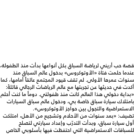
قصة حب أريني لرياضة السباق بكل أنواعها بدأت منذ الطفولة،
عندما حلمت فتاة «الأوتوكروس» بدخول عالم السباق منذ
سنوات عمرها الأولى. لم تقف قيود المجتمع عائقاً أمامها، كما
أكدت في حديثها عن تجربتها مع عالم الرياضات الرجالي قائلةً:
«بداية دخولي هذا العالم كانت منذ طفولتي. دوماً ما كنت أحلم
بامتلاك سيارة سباق خاصة بي، ودخول عالم سباق السيارات
الاستعراضية والتجول بين حواجز الأوتوكروس».
تضيف: «بعد سنوات من الأحلام وتشجيع من الأهل، امتلكت
أول سيارة سباق، وبدأت التدرّب وإعداد سيارتي لتصلح
للسباقات الاستعراضية التي احتفظت فيها بأسلوبي الخاص