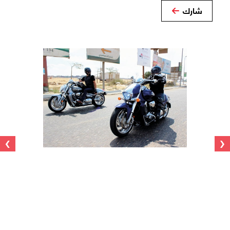
شارك
›
‹