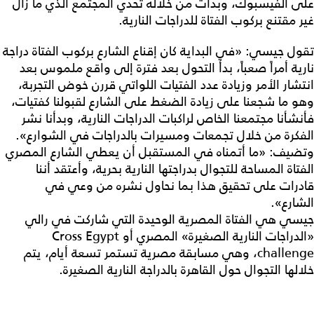
على الفيسبوك، وبدأت من خلاله تحدي المجتمع الذي ما زال
غير مقتنع بركوب الفتاة للدراجات النارية.
تقول جيسي: «في البداية كان إقناع الشارع بركوب الفتاة دراجة
نارية أمراً صعباً، بدأ التحول بعد فترة إلى واقع ملموس بعد
انتشار الأمر وزيادة عدد الفتيات اللواتي قررن خوض التجربة،
وهو ما شجعنا على زيادة الضغط على الشارع لقبولنا كفتيات،
فأنشأنا مجتمعنا الخاص لراكبات الدراجات النارية، وبدأنا نشر
الفكرة من خلال تجمعات ومسيرات بالدراجات في الشوارع».
وتضيف: «ما أتمناه في المستقبل أن يعطي الشارع المصري
الفتاة المساحة للتجوال بدراجتها النارية بحرية، وأعتقد أننا
قادرات على تحقيق هذا بما نحاول نشره من وعي في
الشارع».
جيسي هي الفتاة المصرية الوحيدة التي شاركت في رالي
«الدراجات النارية الصغيرة» المصري أو Cross Egypt
challenge، وهي مسابقة مصرية تستمر تسعة أيام، يتم
خلالها التجوال حول القاهرة بالدراجة النارية الصغيرة.