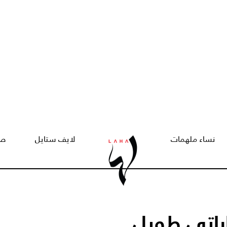
نساء ملهمات
لايف ستايل
صح
اراتي طويل