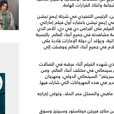
عة واتخاذ القرارات الهامة.
ين، الرئيس التنفيذي في شركة إيمج نيشن
ي إيمج نيشن باعتباره أول فيلم إماراتي
الفيلم على أقراص دي في دي، الأمر الذي
شاهدته في جميع أنحاء العالم. بالنسبة
راتية، ويؤكد أن دولة الإمارات قادرة على
فلام في جميع أنحاء العالم ووصلت إلى
لذي شهده الفيلم أثناء عرضه في الصالات
 اختير الفيلم للمشاركة في 20 مهرجان سينمائي في مختلف أنحاء العالم، ومن
برينغز" السينمائي الدولي، ومهرجان
دير في هذه المهرجانات التي شارك فيها.
 ماضي والممثل عمر الملا، وتولى إخراجه
من متاجر فيرجن ميغاستور وسبينيز وسوق