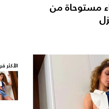
اء مستوحاة من
زل
الأكثر قر