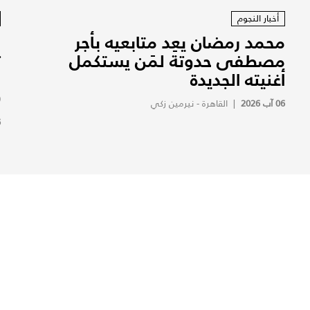
أخبار النجوم
محمد رمضان يعِد متابعيه بأجر
ا
مصطفى حدوتة لمَن يستكمل
ت
أغنيته الجديدة
و
(
06 آب 2026
|
القاهرة - نيرمين زكي
6