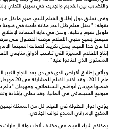
والتضارب بين القديم والجديد، في سبيل التحلي بالشجا
وفي تعليق حول إطلاق الفيلم للبيع، صرح مايكل غار
بقوله: "يحتل فيلم ظل البحر مكانة خاصة في قلوبنا ف
طويل نقوم بإنتاجه. ونحن في غاية السعادة لإطلاق 
سيمنح جميع محبي الأفلام فرصة الحصول على فرصة م
لنا فإن هذا الفيلم يمثل تكريماً لصناعة السينما الإما
إنتاج الأفلام المميزة التي تناسب أذواق متابعي الأ
المستوى الذي اعتادوا عليه".
ويأتي إطلاق أقراص الدي في دي بعد النجاح الكبير ا
عام 2011. وقد
ضمنها مهرجان أبوظبي السينمائي، ومهرجان "بالم س
ميونيخ السينمائي في ألمانيا، وقد حظي بإشادة وتق
يؤدي أدوار البطولة في الفيلم كل من الممثلة نيفين
المخرج الإماراتي المبدع نواف الجناحي.
يمكنكم شراء الفيلم في مختلف أنحاء دولة الإمارات 