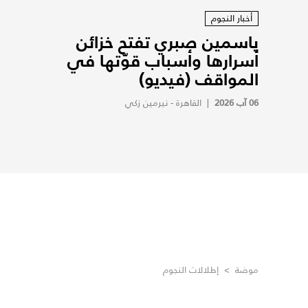
أخبار النجوم
ياسمين صبري تفتح خزائن
أسرارها وأسباب قوّتها في
المواقف (فيديو)
06 آب 2026
|
القاهرة - نيرمين زكي
موضة
>
إطلالات النجوم