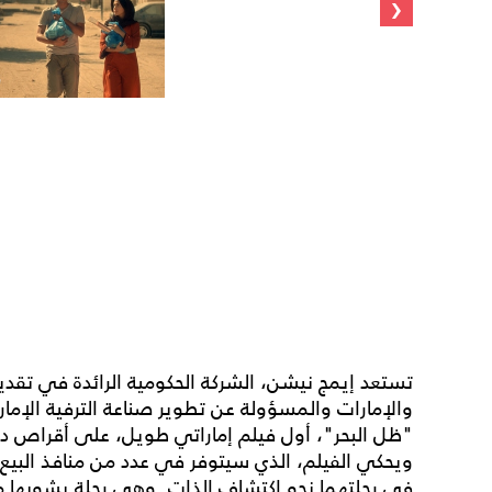
‹
تستعد إيمج نيشن، الشركة الحكومية الرائدة في تق
والإمارات والمسؤولة عن تطوير صناعة الترفية الإمار
"ظل البحر"، أول فيلم إماراتي طويل، على أقراص 
في رحلتهما نحو اكتشاف الذات. وهي رحلة يشوبها مزيج