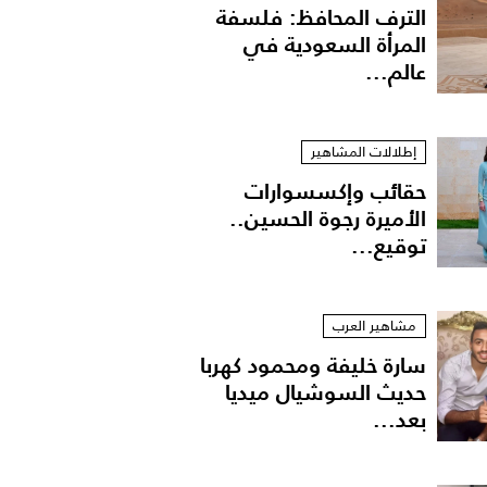
الترف المحافظ: فلسفة
المرأة السعودية في
عالم...
إطلالات المشاهير
حقائب وإكسسوارات
الأميرة رجوة الحسين..
توقيع...
مشاهير العرب
سارة خليفة ومحمود كهربا
حديث السوشيال ميديا
بعد...