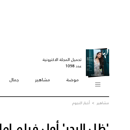
تحميل المجلة الاكترونية
عدد 1098
موضة
مشاهير
جمال
مشاهير
>
أخبار النجوم
'ظل البحر' أول فيلم إم