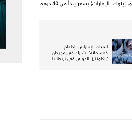
دبي الحرة وجميع محطات البترول الكبرى (أندوك، إيبكو، إينوك، الإمارات) بسعر يبدأ من 40 درهم
الفيلم الإماراتي 'إطعام
خمسمائة' يشارك في مهرجان
'إنكاونترز' الدولي في بريطانيا