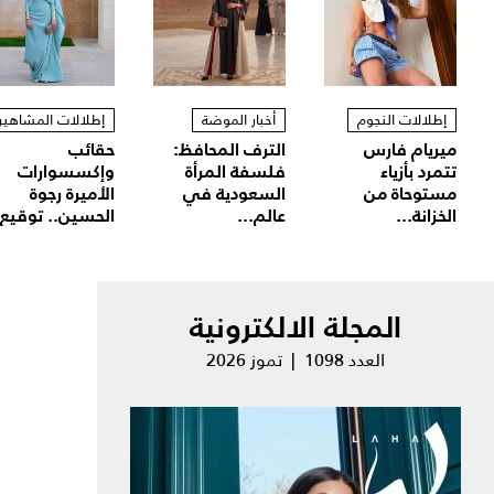
إطلالات النجوم
أخبار الموضة
إطلالات المشاهير
ميريام فارس
الترف المحافظ:
حقائب
تتمرد بأزياء
فلسفة المرأة
وإكسسوارات
مستوحاة من
السعودية في
الأميرة رجوة
الخزانة...
عالم...
الحسين.. توقيع.
المجلة الالكترونية
العدد 1098 | تموز 2026