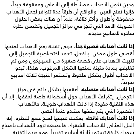
وحين تكون الأهداب ممشطة إلى الأعلى ومعقوفة جيداً،
فإنها تفتح العين. والواقع أن طرقاً عدة تتوافر لجعل الأهداب
معقوفة وأطول وأكثر كثافة، علماً أن هناك بعض الحلول
الطويلة الأمد التي تنجز في مراكز التجميل وتضمن نظرة
ساحرة لأسابيع عديدة.
إذا كانت أهدابك قصيرة جداً،
جربي تقنية رفع الأهداب لمنحها
أقصى طول ممكن. بالفعل، تعمد اختصاصية التجميل إلى
تثبيت الأهداب على قطعة صغيرة من السيليكون ومن ثم
تغليفها بمادة مثبتة لمنحها الشكل المرغوب. هكذا، تبدو
الأهداب أطول بشكل ملحوظ وتستمر النتيجة ثلاثة أسابيع
تقريباً.
إذا كانت أهدابك متصلبة،
أعقفيها بشكل دائم في مركز
التجميل. يتمّ لفّ الأهداب حول أسطوانة خاصة لعقفها. إلا أن
هذه التقنية مفيدة إذا كانت الأهداب طويلة. فالأهداب
القصيرة التي يتم عقفها ستبدو حتماً أقصر.
إذا كانت أهدابك فاتحة،
يمكنك صبغها لمنح عمق للنظرة. إنه
الحل المثالي للأهداب الشقراء. فالصبغة تزود الأهداب بأصباغ
سوداء كثيفة تستمر ثلاثة أسابيع تقريباً. ومع هذه التقنية،