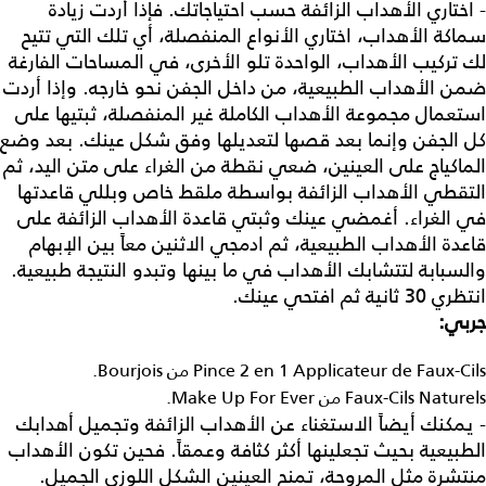
- اختاري الأهداب الزائفة حسب احتياجاتك. فإذا أردت زيادة
سماكة الأهداب، اختاري الأنواع المنفصلة، أي تلك التي تتيح
لك تركيب الأهداب، الواحدة تلو الأخرى، في المساحات الفارغة
ضمن الأهداب الطبيعية، من داخل الجفن نحو خارجه. وإذا أردت
استعمال مجموعة الأهداب الكاملة غير المنفصلة، ثبتيها على
كل الجفن وإنما بعد قصها لتعديلها وفق شكل عينك. بعد وضع
الماكياج على العينين، ضعي نقطة من الغراء على متن اليد، ثم
التقطي الأهداب الزائفة بواسطة ملقط خاص وبللي قاعدتها
في الغراء. أغمضي عينك وثبتي قاعدة الأهداب الزائفة على
قاعدة الأهداب الطبيعية، ثم ادمجي الاثنين معاً بين الإبهام
والسبابة لتتشابك الأهداب في ما بينها وتبدو النتيجة طبيعية.
انتظري 30 ثانية ثم افتحي عينك.
جربي:
Pince 2 en 1 Applicateur de Faux-Cils من Bourjois.
Faux-Cils Naturels من Make Up For Ever.
- يمكنك أيضاً الاستغناء عن الأهداب الزائفة وتجميل أهدابك
الطبيعية بحيث تجعلينها أكثر كثافة وعمقاً. فحين تكون الأهداب
منتشرة مثل المروحة، تمنح العينين الشكل اللوزي الجميل.