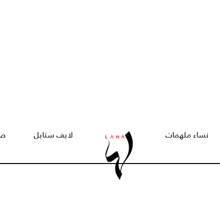
نساء ملهمات
لايف ستايل
صح