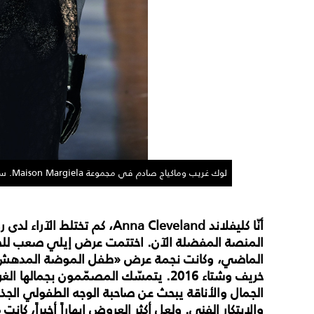
لوك غريب وماكياج صادم في مجموعة Maison Margiela. سيظل أحد أكثر العروض جنوناً هذا الموسم بالتأكيد.
أنّا كليفلاند Anna Cleveland، كم
المنصة المفضلة الآن. اختتمت عرض إيلي صعب للخي
الماضي، وكانت نجمة عرض «طفل الموضة المدهش»
خريف وشتاء 2016. يتمسّك المصمّمون بجمال
الجمال والأناقة يبحث عن صاحبة الوجه الطفولي الجذا