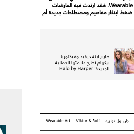
خلالها الدار أن الخياطة الراقية أحد الأشكال الفنية Wearable Art. فقد ارتدت فيه العارضات
ت ضغط ابتكار مفاهيم ومصطلحات جديدة أم
هاربر ابنة ديفيد وفيكتوريا
بيكهام تطرح علامتها الجمالية
الجديدة: Halo by Harper
جان بول غوتييه
Viktor & Rolf
Wearable Art