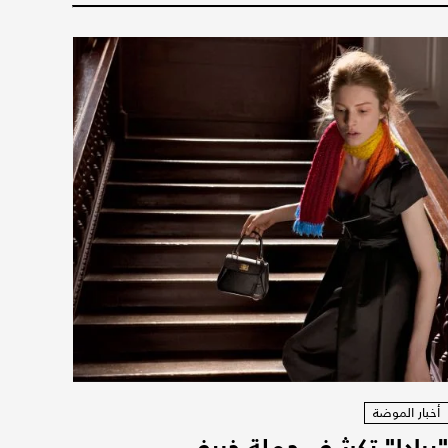
أخبار الموضة
برادا" تكشف حملة خريف