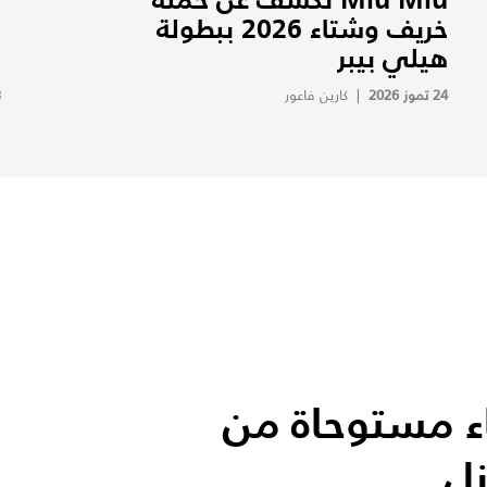
خريف وشتاء 2026 ببطولة
هيلي بيبر
ا
24 تموز 2026
|
كارين فاعور
3
اء مستوحاة من
زل