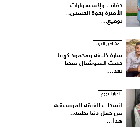
حقائب وإكسسوارات
الأميرة رجوة الحسين..
توقيع...
مشاهير العرب
سارة خليفة ومحمود كهربا
حديث السوشيال ميديا
بعد...
طة على منصة Cushnie and Ochs في نيويورك، تفاصيل أنثوية بابتكار مبالغ.
أخبار النجوم
انسحاب الفرقة الموسيقية
من حفل دنيا بطمة..
هذا...