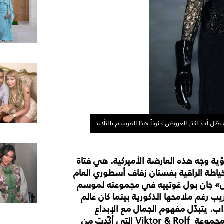
لق
 تختلط الآراء لدى رؤية وجه هذه العارضة الأميركية. هي فتاة
اطة الراقية بفستان زفاف أسطوري العام
 جان بول غوتييه في مجموعته لموسم
ها الغريب رغم ملامحها الذكورية بينما كان عالم
ب. يتبدّل مفهوم الجمال مع الإبداع
والابتكار الفني. ولعل أكثر العروض إبهاراً أخيراً، كانت مجموعة Viktor & Rolf التي أكّدت من