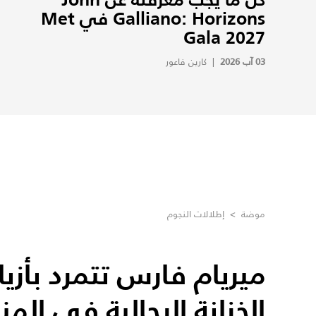
Galliano: Horizons في Met
Gala 2027
03 آب 2026
|
كارين فاعور
موضة
>
إطلالات النجوم
ميريام فارس تتمرد بأزي
الخزانة الرجالية في المن