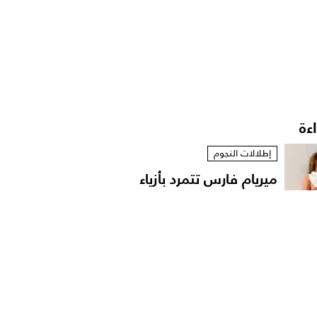
اءة
إطلالات النجوم
ميريام فارس تتمرد بأزياء
مستوحاة من الخزانة...
أخبار الموضة
الترف المحافظ: فلسفة
المرأة السعودية في