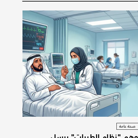
صحة عامة
هم "نظام الطيبات" يرسل