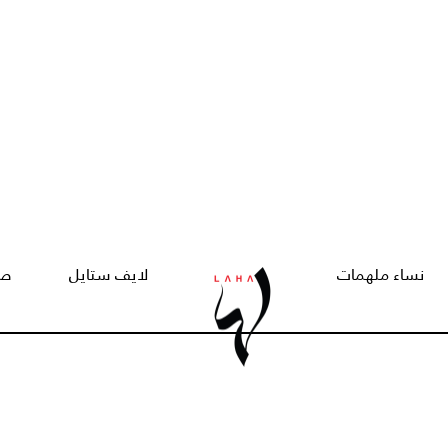
نساء ملهمات
لايف ستايل
صح