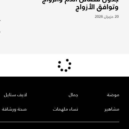
وتوافق الأزواج
م
ا
20 حزيران 2026
ت
9
موضة
جمال
لايف ستايل
مشاهير
نساء ملهمات
صحة ورشاقة