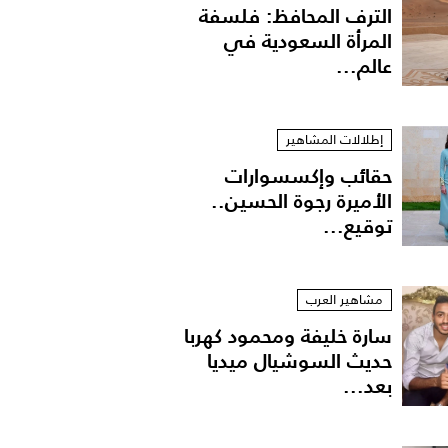
الترف المحافظ: فلسفة
المرأة السعودية في
عالم...
إطلالات المشاهير
حقائب وإكسسوارات
الأميرة رجوة الحسين..
توقيع...
مشاهير العرب
سارة خليفة ومحمود كهربا
حديث السوشيال ميديا
بعد...