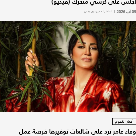
أجلس على كرسي متحرك (فيديو)
09 آب 2026
|
القاهرة - نيرمين زكي
أخبار النجوم
وفاء عامر ترد على شائعات توفيرها فرصة عمل