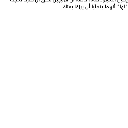
"لها" أنهما يتمنّيا أن يرزقا بفتاة.