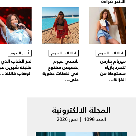
الأكثر قراءة
إطلالات النجوم
إطلالات النجوم
أخبار النجوم
ميريام فارس
نانسي عجرم
لغز الشاب الذي
تتمرد بأزياء
بقميص مفتوح
طلبته شيرين عب
مستوحاة من
في لقطات عفوية
الوهاب قائلة:...
الخزانة...
على...
المجلة الالكترونية
العدد 1098 | تموز 2026