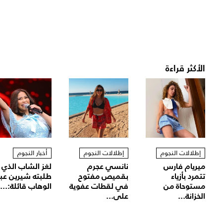
الأكثر قراءة
إطلالات النجوم
إطلالات النجوم
أخبار النجوم
ميريام فارس
نانسي عجرم
لغز الشاب الذي
تتمرد بأزياء
بقميص مفتوح
طلبته شيرين عب
مستوحاة من
في لقطات عفوية
الوهاب قائلة:...
الخزانة...
على...