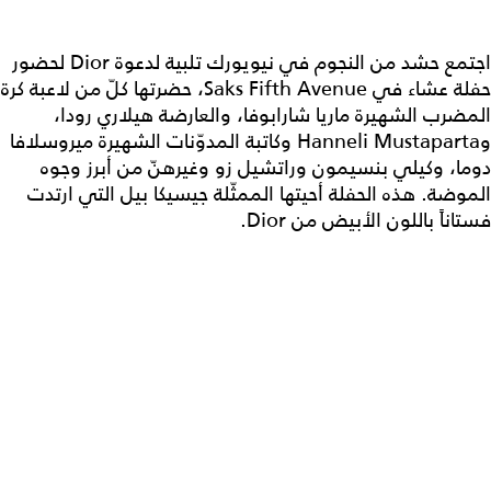
اجتمع حشد من النجوم في نيويورك تلبية لدعوة Dior لحضور
حفلة عشاء في Saks Fifth Avenue، حضرتها كلّ من لاعبة كرة
المضرب الشهيرة ماريا شارابوفا، والعارضة هيلاري رودا،
وHanneli Mustaparta وكاتبة المدوّنات الشهيرة ميروسلافا
دوما، وكيلي بنسيمون وراتشيل زو وغيرهنّ من أبرز وجوه
الموضة. هذه الحفلة أحيتها الممثّلة جيسيكا بيل التي ارتدت
فستاناً باللون الأبيض من Dior.