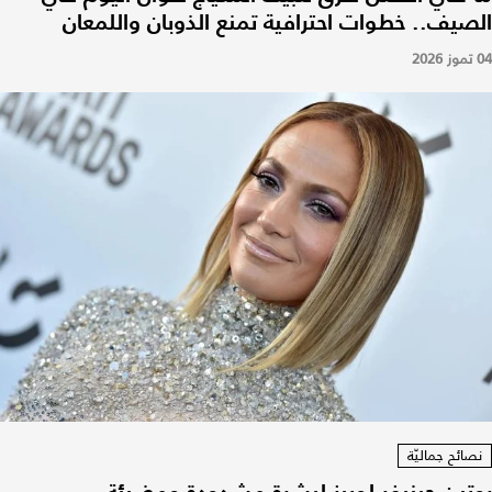
الصيف.. خطوات احترافية تمنع الذوبان واللمعان
04 تموز 2026
نصائح جماليّة
روتين جينيفر لوبيز لبشرة مشدودة ومضيئة