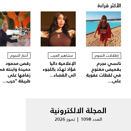
الأكثر قراءة
إطلالات النجوم
مشاهير العرب
أخبار النجوم
نانسي عجرم
الإعلامية داليا
رقص محمود
بقميص مفتوح
فؤاد تهدّد باللجوء
حميدة وابنته ف
في لقطات عفوية
الى القضاء...
زفافها على
على...
طريقة "حرب...
المجلة الالكترونية
العدد 1098 | تموز 2026