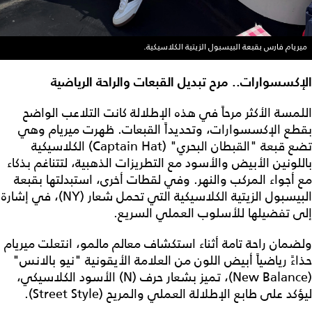
ميريام فارس بقبعة البيسبول الزيتية الكلاسيكية.
الإكسسوارات.. مرح تبديل القبعات والراحة الرياضية
اللمسة الأكثر مرحاً في هذه الإطلالة كانت التلاعب الواضح
بقطع الإكسسوارات، وتحديداً القبعات. ظهرت ميريام وهي
تضع قبعة "القبطان البحري" (Captain Hat) الكلاسيكية
باللونين الأبيض والأسود مع التطريزات الذهبية، لتتناغم بذكاء
مع أجواء المركب والنهر. وفي لقطات أخرى، استبدلتها بقبعة
البيسبول الزيتية الكلاسيكية التي تحمل شعار (NY)، في إشارة
إلى تفضيلها للأسلوب العملي السريع.
ولضمان راحة تامة أثناء استكشاف معالم مالمو، انتعلت ميريام
حذاءً رياضياً أبيض اللون من العلامة الأيقونية "نيو بالانس"
(New Balance)، تميز بشعار حرف (N) الأسود الكلاسيكي،
ليؤكد على طابع الإطلالة العملي والمريح (Street Style).