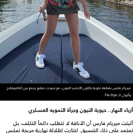
ميريام فارس بقطعة علوية باللون الأخضر النيون، مع شورت مطبع يجمع بين الكاموفلاج
وألوان الـ Tie-Dye.
أزياء النهار.. حيوية النيون وجرأة التمويه العسكري
أثبتت ميريام فارس أن الأناقة لا تتطلب دائماً التكلف، بل
تعتمد على ذكاء التنسيق. اختارت إطلالة نهارية مريحة تعكس