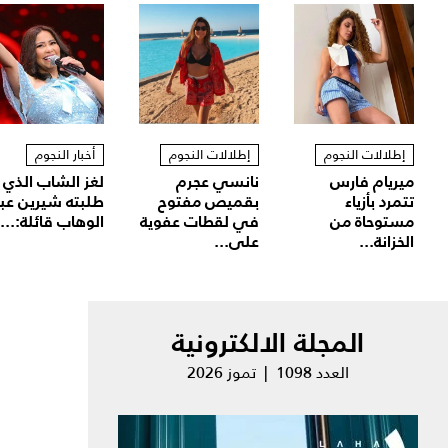
إطلالات النجوم
إطلالات النجوم
أخبار النجوم
ميريام فارس
نانسي عجرم
لغز الشاب الذي
تتمرد بأزياء
بقميص مفتوح
طلبته شيرين عب
مستوحاة من
في لقطات عفوية
الوهاب قائلة:...
الخزانة...
على...
المجلة الالكترونية
العدد 1098 | تموز 2026