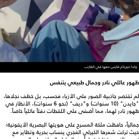
ولدا ميريام فارس معها في القارب.
ظهور عائلي نادر وجمال طبيعي يتنفس
لم تقتصر جاذبية الصور على الأزياء فحسب، بل خطف نجلاها،
"جايدن" (10 سنوات) و"ديف" (نحو 6 سنوات)، الأنظار في
ظهور نادر لهما، مما أضفى على اللقطات دفئاً عائلياً خاصاً.
جمالياً، حافظت ملكة المسرح على هويتها البصرية الأيقونية؛
حيث تركت شعرها الكيرلي الغجري ينساب بحرية وتطاير مع