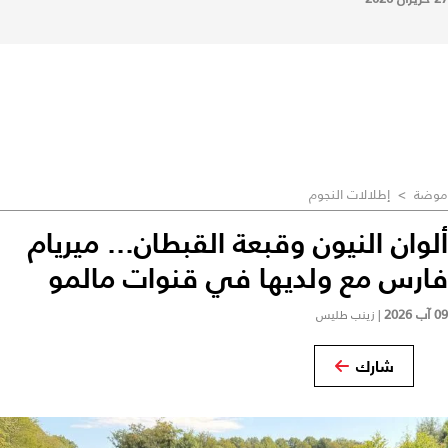
موضة
>
إطلالات النجوم
ألوان النيون وقبعة القبطان... ميريام
فارس مع ولديها في قنوات مالمو
09 آب 2026
|
زينب طليس
شارك