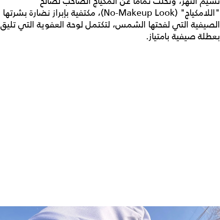
نسيم النهر، وتخلت تماماً عن المكياج الصاخب لصالح
"اللامكياج" (No-Makeup Look)، مكتفية بإبراز نضارة بشرتها
الصيفية التي لفحتها الشمس، لتكتمل لوحة العفوية التي تليق
بعطلة صيفية بامتياز.