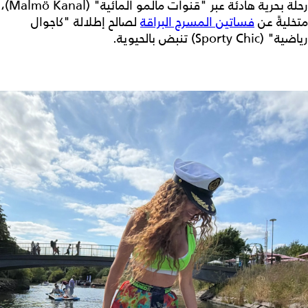
رحلة بحرية هادئة عبر "قنوات مالمو المائية" (Malmö Kanal)،
متخليةً عن
فساتين المسرح البراقة
لصالح إطلالة "كاجوال
رياضية" (Sporty Chic) تنبض بالحيوية.