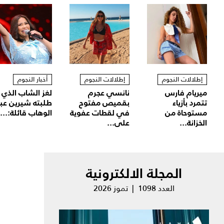
إطلالات النجوم
إطلالات النجوم
أخبار النجوم
ميريام فارس
نانسي عجرم
لغز الشاب الذي
تتمرد بأزياء
بقميص مفتوح
طلبته شيرين عب
مستوحاة من
في لقطات عفوية
الوهاب قائلة:...
الخزانة...
على...
المجلة الالكترونية
العدد 1098 | تموز 2026