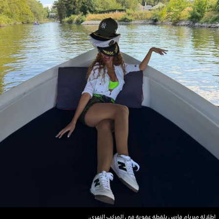
إطلالة ميريام فارس بلقطة عفوية في المركب النهري.