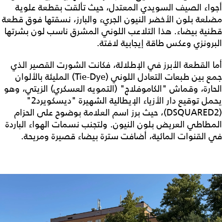
أجواء الصيف السويدي المعتدل، حيث تألقت بقطعة علوية
مضلعة بلون الأخضر النيون الجريء والبارز، نسقتها فوق قطعة
قطنية بيضاء. هذا التلاعب اللوني المشرق ناسب لون بشرتها
البرونزي وعكس طاقة إيجابية لافتة.
أما القطعة الأبرز في الإطلالة، فكانت الشورت القصير الذي
جمع بين طبعات التعادل اللوني (Tie-Dye) المليئة بالألوان
الحارة، وقماش "الكاموفلاج" (التمويه العسكري) الزيتي، وهو
يحمل توقيع دار الأزياء الإيطالية الشهيرة "ديسكويرد2"
(DSQUARED2)، حيث برز اسم العلامة بوضوح على الحزام
المطاطي العريض بلون النيون. ولتجنب نسمات الهواء الباردة
في القنوات المائية، أضافت سترة بيضاء قصيرة ومريحة.