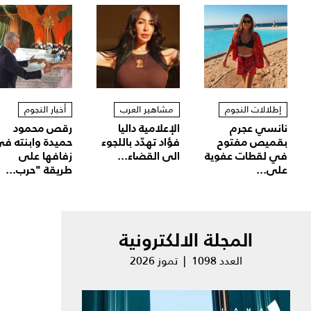
إطلالات النجوم
مشاهير العرب
أخبار النجوم
نانسي عجرم
الإعلامية داليا
رقص محمود
بقميص مفتوح
فؤاد تهدّد باللجوء
حميدة وابنته ف
في لقطات عفوية
الى القضاء...
زفافها على
على...
طريقة "حرب...
المجلة الالكترونية
العدد 1098 | تموز 2026