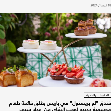
18 نيسان 2024
الحلويات والفاكهة
فندق "لو بريستول" في باريس يطلق قائمة طعام
موسمية جديدة لوقت الشاي من إعداد شيف