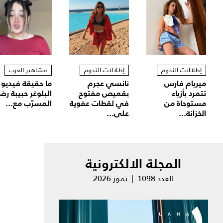
إطلالات النجوم
إطلالات النجوم
مشاهير العرب
ميريام فارس
نانسي عجرم
ما حقيقة فيديو
تتمرد بأزياء
بقميص مفتوح
البلوغر حبيبة رض
مستوحاة من
في لقطات عفوية
المسرّب مع...
الخزانة...
على...
المجلة الالكترونية
العدد 1098 | تموز 2026