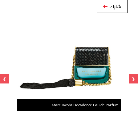
شارك
›
‹
Marc Jacobs Decadence Eau de Parfum