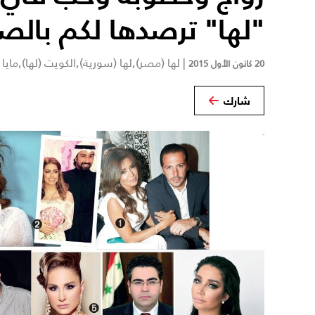
"لها" ترصدها لكم بالص
|
لها (مصر),لها (سورية),الكويت (لها),مايا ب
20 كانون الأول 2015
شارك