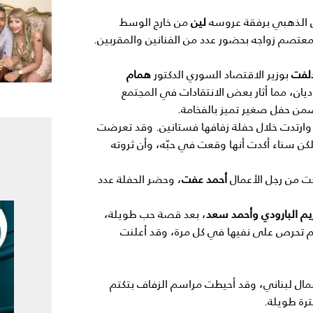
الذهبي برفقة عروسه
لين
من خارج الوسط
معتصم زواجه بحضور عدد من الفنانين والمقربين.
لفت
بوزير الاقتصاد السوري الدكتور
همام
ديان، مما أثار بعض الانتقادات في المجتمع
ضمن حفل صغير تميز بالفخامة.
وارتدت خلال حفلة زفافها فستانين. وقد تعرضت
 لكن سناء أكدت أنها وقعت في حبّه، وأن ثروته
جت من رجل الأعمال
أحمد عفت
، وحضر الحفلة عدد
يم البارودي وأحمد سعد
، بعد قصة حب طويلة،
يم تحرص على نفيها في كل مرة، وقد أعلنت
مال لبناني، وقد أحيطت مراسم الزفاف بتكتم
رة طويلة.