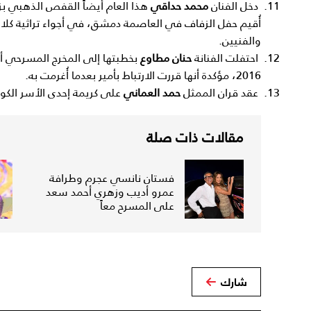
دخل الفنان
محمد حداقي
هذا العام أيضاً القفص الذهبي بز
أُقيم حفل الزفاف في العاصمة دمشق، في أجواء تراثية كلا
والفنيين.
احتفلت الفنانة
حنان مطاوع
بخطبتها إلى المخرج المسرحي أمي
2016، مؤكدة أنها قررت الارتباط بأمير بعدما أُغرمت به.
عقد قران الممثل
حمد العماني
على كريمة إحدى الأسر الكوي
مقالات ذات صلة
فستان نانسي عجرم وطرافة
عمرو أديب وزهري أحمد سعد
على المسرح معاً
شارك