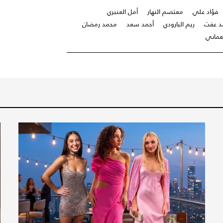
فؤاد علي
معتصم النهار
أمل العنبري
د عفت
ريم البارودي
أحمد سعد
محمد رمضان
عماني