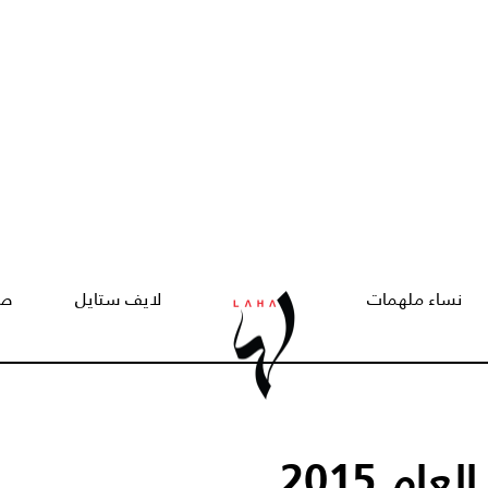
نساء ملهمات
لايف ستايل
صح
زواج وخطوبة وحب في العام 2015...