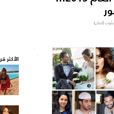
ور
نّوت (لبنان)
الأكثر قر