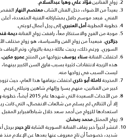
زواج الفنانين
فؤاد علي وهيا عبدالسلام
.
بعيداً من الأضواء، دخل الفنان الشاب
معتصم النهار
القفص 
الفني. فبعد موسم حافل بمشاركاته الفنية المتعددة، أعلن 
خطوبة المطربة
أمل العنبري
إلى رجل أعمال كويتي.
موجة من الفرح والاستنكار معاً، رافقت زواج الفنانة
ديمة قند
جزائري
. فبعيداً من زواج الفن والسياسة، هو زواج مختلف الأ
السوري. ورغم ذلك، رحبت عائلة ديمة بالزواج، وتم الزفاف 
احتفلت الفنانة
سناء يوسف
بزواجها من المنتج
عمرو مكين
، 
هذه الزيجة لانتقادات كثيرة بسبب فارق السن الكبير بينهما،
ليست السبب في زواجها منه.
المخرجة
كاملة أبو ذكري
احتفلت بزفافها هذا العام، حيث تزو
كبير من الفنانين، منهم يسرا وإلهام شاهين ونيللي كريم.
من الأحداث السعيدة التي شهدها عام 2015 أيضاً، خطوبة
ر
إلا أن الثنائي لم يسلم من شائعات الانفصال، التي كانت ر
استعدادها للزواج من أحمد سعد خلال شباط/فبراير المقبل.
زواج الممثل
محمد رمضان
.
انتشر أخيراً خبر زفاف الفنانة السورية الشابة
تاج حيدر
برجل أع
شديد، خصوصاً أن تاج معروف عنها بعدها عن الإعلام منذ فت