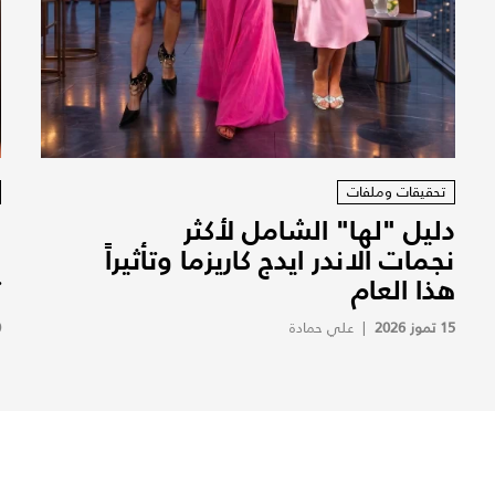
تحقيقات وملفات
دليل "لها" الشامل لأكثر
م
نجمات الاندر ايدج كاريزما وتأثيراً
ط
هذا العام
ت
15 تموز 2026
|
علي حمادة
0