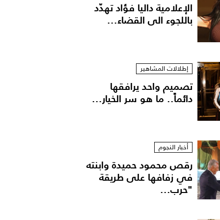
الإعلامية داليا فؤاد تهدّد
باللجوء الى القضاء...
إطلالات المشاهير
تصميم واحد يرافقها
دائماً.. ما هو سر الخيار...
أخبار النجوم
رقص محمود حميدة وابنته
في زفافها على طريقة
"حرب...