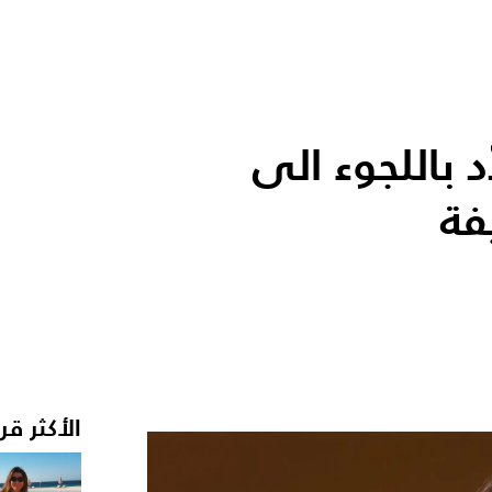
د باللجوء الى
فة
الأكثر قر