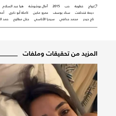
زواج
خطوبة
حب
2015
آمال بوشوشة
هيا عبد السلام
ديمة قندلفت
سناء يوسف
عمرو مكين
كاملة أبو ذكري
أحم
تاج حيدر
محمد حداقي
سيدرا الأتاسي
حنان مطاوع
حمد ال
المزيد من تحقيقات وملفات