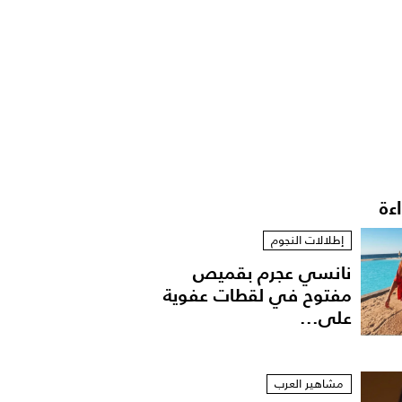
اءة
إطلالات النجوم
نانسي عجرم بقميص
مفتوح في لقطات عفوية
على...
مشاهير العرب