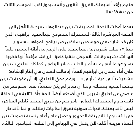
منهم يؤكد أنه يملك الفريق الأقوى وأنه سيحوز لقب الموسم الثالث
من the Voice.
بعدما أعطت النجمة المصرية شيرين عبدالوهاب فرصة التأهل الى
الحلقة المباشرة الثالثة للمشترك السعودي عبدالمجيد ابراهيم، الذي
كان قد شارك في موسمين سابقين من برنامج المواهب «سوبر
ستار»، تخلت شيرين عن عبدالمجيد على الرغم من أدائه المميز، علماً
أنها أشادت به وقالت بأنه جعل عنقها كنعق الزرافة، مؤكدةً أنها فخورة
به، وهو ما أثنى عليه أمير الطرب صابر الرباعي. كما كان تعليق شيرين
على أداء غسان بن ابراهيم لافتاً، إذ قالت لغسان في إطار الإشادة:
«شعرت بأنني عرفت أربي»... ورغم عمق التعليق، إلا أن عفوية شيرين
جعلت الجميع يضحك، وبما أن صابر لم يكن منصتاً، فقد استوضح من
عاصي عن تعليق شيرين الذي أضحكه أيضاً. المفاجأة الثانية في الحلقة
كانت خروج المشترك اللبناني تامر نجم من فريق القيصر كاظم الساهر،
ليس لأنه يمتلك قدرات صوتية تفوق إمكانيات زملائه، وإنما لأنه حاز
في الأسبوع الثاني ثقة الجمهور وحصل على أعلى نسبة تصويت بين
أعضاء فريقه أهّلته لأن يكمل في البرنامج إلى الحلقة المباشرة الثالثة.