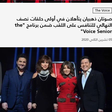
The Voice
صوتان ذهبيان يتأهلان في أولى حلقات نصف
النهائي للتنافس على اللقب ضمن برنامج "the
Voice Senior"
05 تشرين الثاني 2020