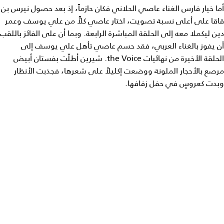
أما خيار فارس الغناء عاصي الحلاني فكان حازماً، إذ بعد حصول نيرس بن
قاقا على أعلى نسبة تصويت، اختار عاصي كلاًّ من علي يوسف وعمر
دين ليكملا معه إلى الحلقة المباشرة الرابعة. وبما أن على الفائز باللقب
أن يفوز بالغناء العربي، فقد حسم عاصي تأهل علي يوسف إلى
الحلقة الأخيرة من نهائيات the Voice. شيرين أطلّت بفستان أبيض
مرصع بالأحجار الملونة ووضعت إكليلاً على شعرها، فجذبت الأنظار
وبدت كعروسٍ في حفل زفافها.