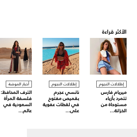
الأكثر قراءة
إطلالات النجوم
إطلالات النجوم
أخبار الموضة
ميريام فارس
نانسي عجرم
الترف المحافظ:
تتمرد بأزياء
بقميص مفتوح
فلسفة المرأة
مستوحاة من
في لقطات عفوية
السعودية في
الخزانة...
على...
عالم...