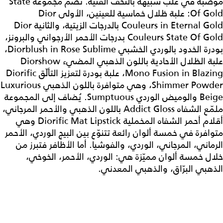
موضّبة في علب شبيهة بالتحف الفنية. تضم مجموعة State
Of Gold: علبة ظلال خماسية للعينين، الأولى Dior
Couleurs in Eternal Gold بالدرجات الزيتية، والثانية Dior
Couleurs State Of Gold بدرجات الأحمر الأرجواني والبرونز،
بودرة الخدود بالوردي الخشبي Diorblush in Rose Sublime،
علبة الظلال الأحادية باللون الذهبي المضيء Diorshow
Mono Fusion in Blazing، علبة بودرة لتعزيز التألّق Diorific
Shimmer Powder، وهي متوافرة باللون الذهبي Luxurious
Beige والوميض الوردي Sumptuous. يُضاف إلى المجموعة
ملمّع الشفاه Addict Gloss باللون الذهبي والأحمر المرجاني،
أقلام أحمر الشفاه المخملية Diorific Mat Lipstick وهي
متوافرة في خمسة ألوان رائعة تتنوّع بين البيج الوردي، الأحمر
الرماني، المرجاني، الوردي، والفوشيا. أما الأظافر فتبرز من
خلال خمسة ألوان مميّزة هي: الوردي، الأحمر، الخوخي،
الذهبي البرّاق، والذهبي المعدني.