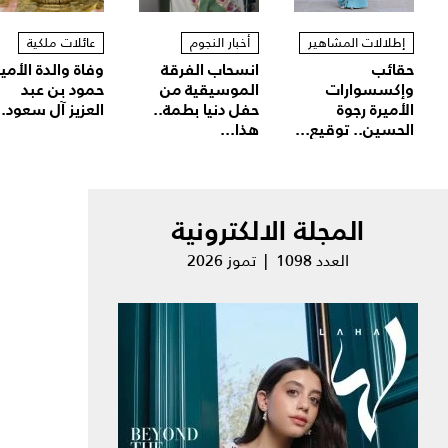
إطلالات المشاهير
أخبار النجوم
عائلات ملكية
حقائب
انسحاب الفرقة
وفاة والدة الأمير
وإكسسوارات
الموسيقية من
حمود بن عبد
الأميرة رجوة
حفل دنيا بطمة..
العزيز آل سعود..
الحسين.. توقيع...
هذا...
المجلة الالكترونية
العدد 1098 | تموز 2026