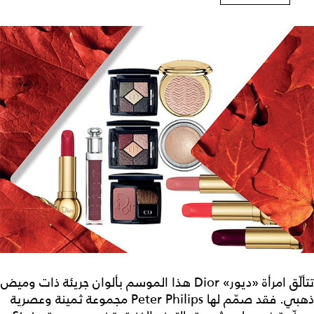
تتألّق امرأة «ديور» Dior هذا الموسم بألوان جريئة ذات وميض
ذهبي. فقد صمّم لها Peter Philips مجموعة ثمينة وعصرية