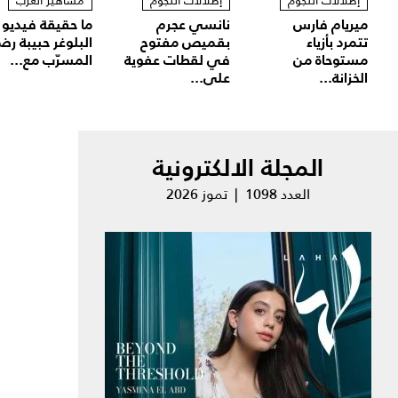
إطلالات النجوم
إطلالات النجوم
مشاهير العرب
ميريام فارس
نانسي عجرم
ما حقيقة فيديو
تتمرد بأزياء
بقميص مفتوح
البلوغر حبيبة رض
مستوحاة من
في لقطات عفوية
المسرّب مع...
الخزانة...
على...
المجلة الالكترونية
العدد 1098 | تموز 2026