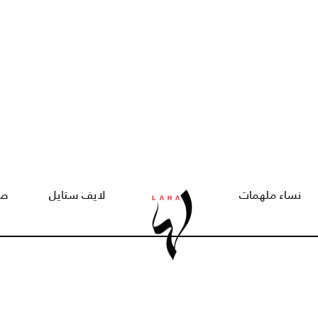
نساء ملهمات
لايف ستايل
صح