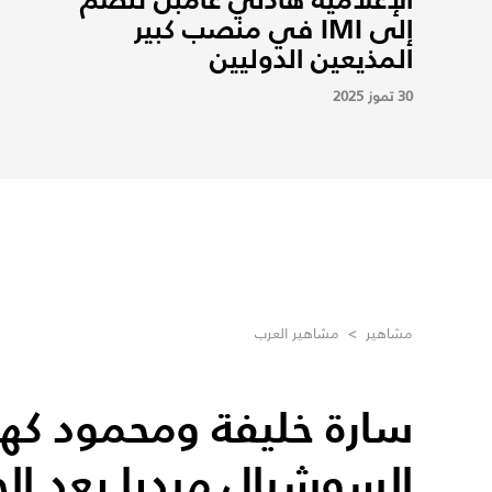
إلى IMI في منصب كبير
المذيعين الدوليين
30 تموز 2025
مشاهير
>
مشاهير العرب
سارة خليفة ومحمود كهر
السوشيال ميديا بعد الح