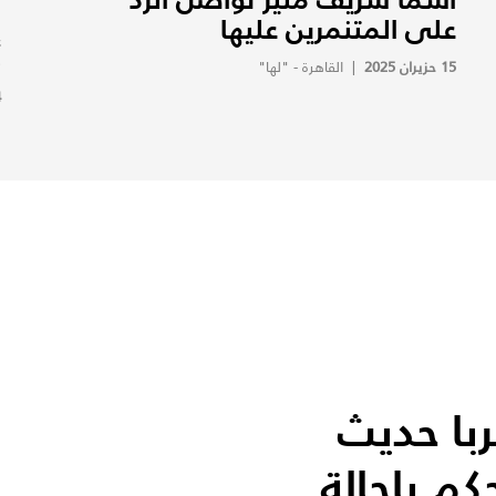
على المتنمرين عليها
إ
ك
15 حزيران 2025
|
القاهرة - "لها"
4
با حديث
كم بإحالة