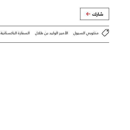
شارك
منكوبي السيول
الأمير الوليد بن طلال
السفارة الباكستاني