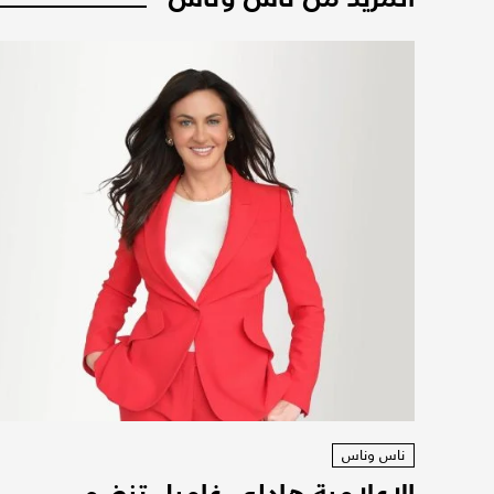
ناس وناس
الإعلامية هادلي غامبل تنضم