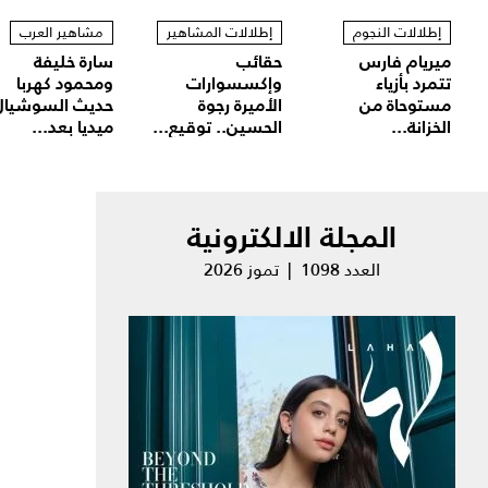
إطلالات النجوم
إطلالات المشاهير
مشاهير العرب
ميريام فارس
حقائب
سارة خليفة
تتمرد بأزياء
وإكسسوارات
ومحمود كهربا
مستوحاة من
الأميرة رجوة
حديث السوشيال
الخزانة...
الحسين.. توقيع...
ميديا بعد...
المجلة الالكترونية
العدد 1098 | تموز 2026