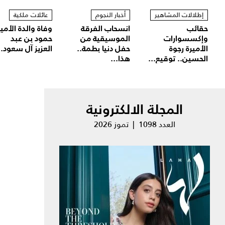
إطلالات المشاهير
أخبار النجوم
عائلات ملكية
حقائب
انسحاب الفرقة
وفاة والدة الأمير
وإكسسوارات
الموسيقية من
حمود بن عبد
الأميرة رجوة
حفل دنيا بطمة..
العزيز آل سعود..
الحسين.. توقيع...
هذا...
المجلة الالكترونية
العدد 1098 | تموز 2026