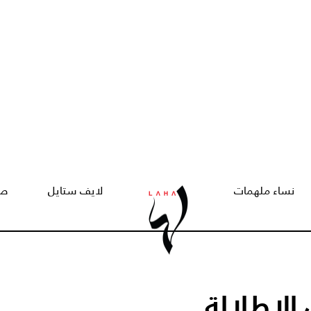
نساء ملهمات
لايف ستايل
صح
 الإطلالة