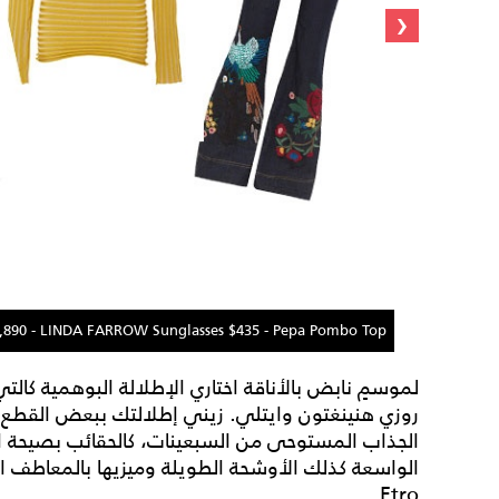
‹
 $1,890 - LINDA FARROW Sunglasses $435 - Pepa Pombo Top
Bottega Ve
لموسمٍ نابض بالأناقة اختاري الإطلالة البوهمية كالتي
روزي هنينغتون وايتلي. زيني إطلالتك ببعض القطع 
الجذاب المستوحى من السبعينات، كالحقائب بصيحة ال
الواسعة كذلك الأوشحة الطويلة وميزيها بالمعاطف الح
Etro.