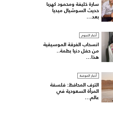
سارة خليفة ومحمود كهربا
حديث السوشيال ميديا
بعد...
أخبار النجوم
انسحاب الفرقة الموسيقية
من حفل دنيا بطمة..
هذا...
carf $290 - Etro's long jacket $2,178 - FRAME Denim$220 - Givenchy Bag 
أخبار الموضة
الترف المحافظ: فلسفة
المرأة السعودية في
عالم...