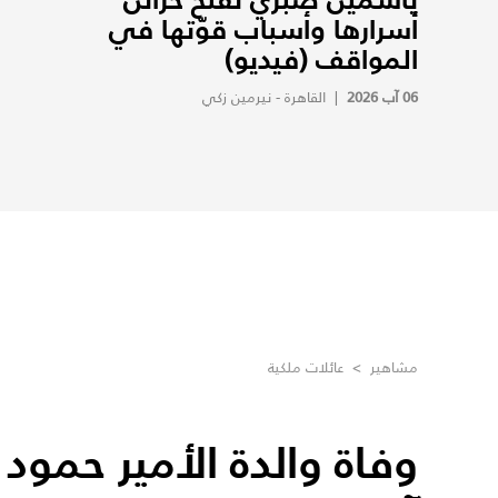
أسرارها وأسباب قوّتها في
المواقف (فيديو)
06 آب 2026
|
القاهرة - نيرمين زكي
مشاهير
>
عائلات ملكية
وفاة والدة الأمير حمود ب