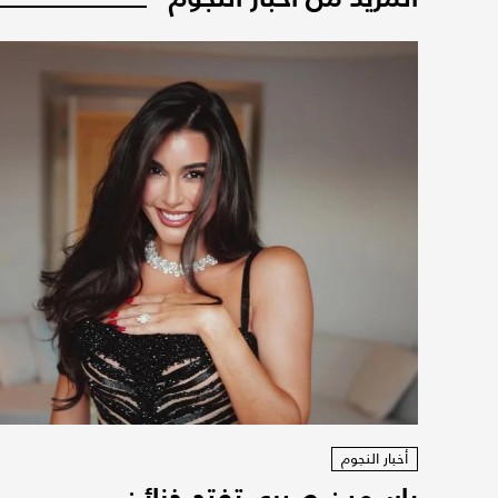
أخبار النجوم
ياسمين صبري تفتح خزائن