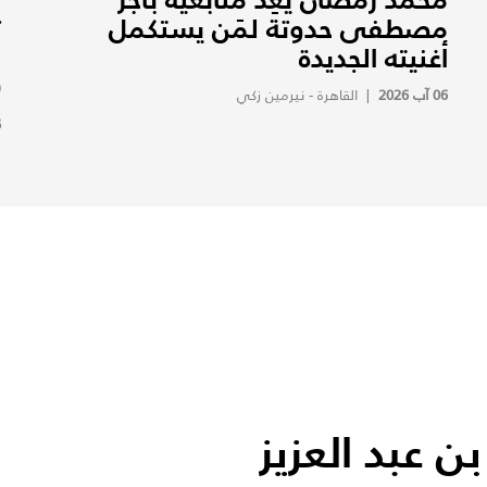
مصطفى حدوتة لمَن يستكمل
ت
أغنيته الجديدة
و
(
06 آب 2026
|
القاهرة - نيرمين زكي
6
ن عبد العزيز