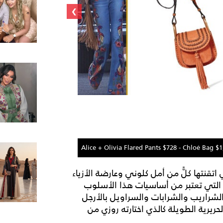
›
$2,450 - Zara Top $43
Alice + Olivia Flared Pants $728 - Chloé Bag
 اتقنتها كلًّ من أمل كلوني وعارضة الأزياء
التي تعتبر من أساسيات هذا الأسلوب
شراريب والشرابات والسراويل بالأرجل
ريرية الطويلة كالذي اختارته روزي من