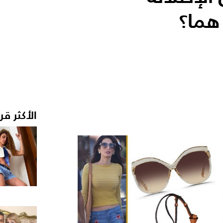
 هما؟
الأكثر قر