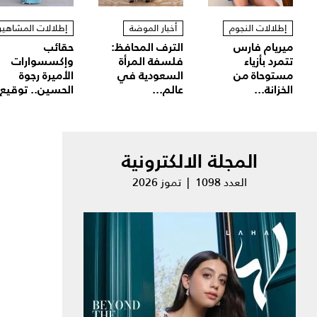
إطلالات النجوم
أخبار الموضة
إطلالات المشاهير
ميريام فارس
الترف المحافظ:
حقائب
تتمرد بأزياء
فلسفة المرأة
وإكسسوارات
مستوحاة من
السعودية في
الأميرة رجوة
الخزانة...
عالم...
الحسين.. توقيع.
المجلة الالكترونية
العدد 1098 | تموز 2026