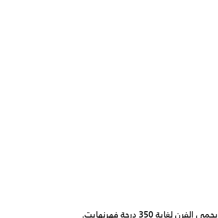
يحمى الفرن لغاية 350 درجة فهرنهايت.