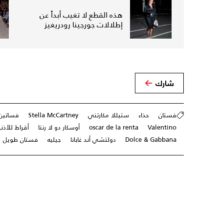
هذه القطع لا تغيب أبداً عن
إطلالات جورجينا رودريغيز
شارك
فستان
حذاء
ستيللا مكارتني
Stella McCartney
فساتين
Valentino
oscar de la renta
أوسكار دو لا رنتا
أقراط للأذن
Dolce & Gabbana
دولتشي أند غابانا
جيليه
فستان طويل