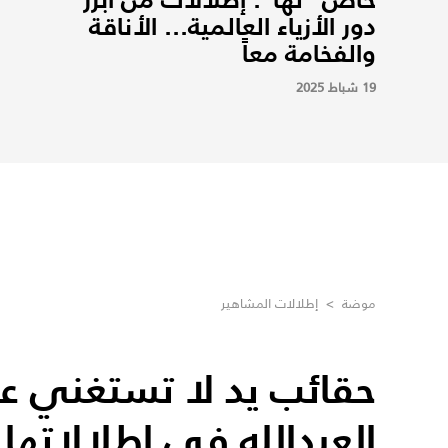
دور الأزياء العالمية... الأناقة
والفخامة معاً
19 شباط 2025
موضة
>
إطلالات المشاهير
حقائب يد لا تستغني عنها
العبدالله في إطلالاتها