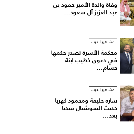
وفاة والدة الأمير حمود بن
عبد العزيز آل سعود...
مشاهير العرب
محكمة الأسرة تصدر حكمها
في دعوى خطيب ابنة
حسام...
يبة من DOLCE & GABBANA. أقراط للأذنين من OSCAR DE LA RENTA.
مشاهير العرب
سارة خليفة ومحمود كهربا
حديث السوشيال ميديا
بعد...