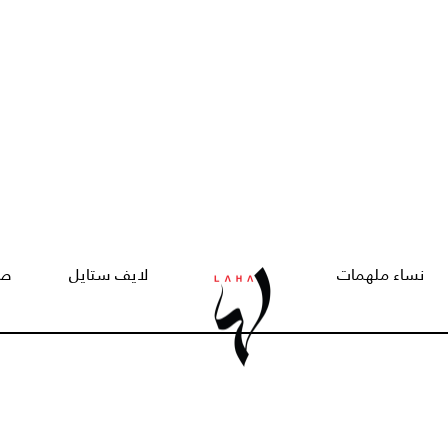
نساء ملهمات
لايف ستايل
صح