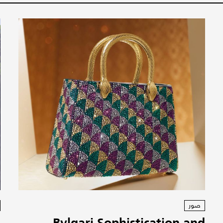
صور
Bvlgari Sophistication and