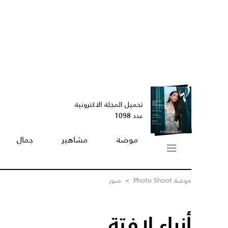
تحميل المجلة الاكترونية
عدد 1098
موضة
مشاهير
جمال
موضة Photo Shoot
>
صور
أزياء لافتة