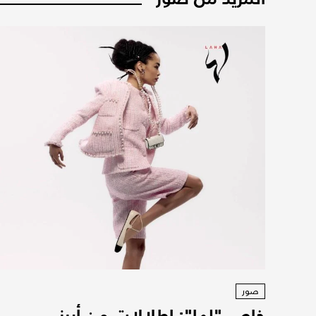
صور
خاص "لها": إطلالات من أبرز