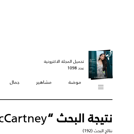
تحميل المجلة الاكترونية
عدد 1098
موضة
مشاهير
جمال
نتيجة البحث “
McCartney
نتائج البحث (192)