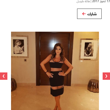
17 تموز 2017
|
هالة طويل
شارك
›
‹