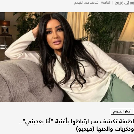
08 آب 2026
|
القاهرة - شريف عبد الفهيم
أخبار النجوم
لطيفة تكشف سر ارتباطها بأغنية "أنا بعجبني"..
وذكريات والدتها (فيديو)