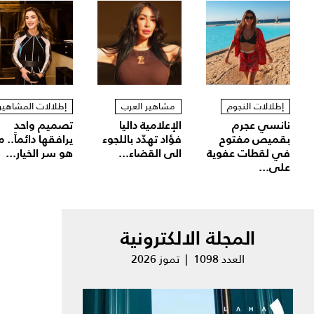
إطلالات النجوم
مشاهير العرب
إطلالات المشاهير
نانسي عجرم
الإعلامية داليا
تصميم واحد
بقميص مفتوح
فؤاد تهدّد باللجوء
يرافقها دائماً.. م
في لقطات عفوية
الى القضاء...
هو سر الخيار...
على...
المجلة الالكترونية
العدد 1098 | تموز 2026