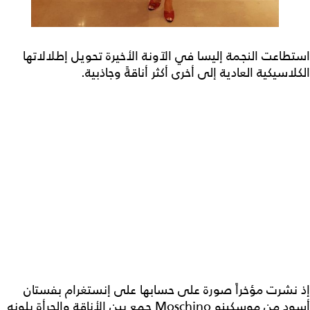
استطاعت النجمة إليسا في الآونة الأخيرة تحويل إطلالاتها
الكلاسيكية العادية إلى أخرى أكثر أناقةً وجاذبية.
إذ نشرت مؤخراً صورة على حسابها على إنستغرام بفستان
أسود من موسكينو Moschino جمع بين الأناقة والجرأة بلونه