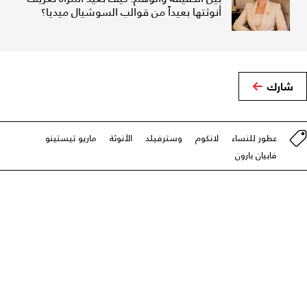
أنوثتها بعيداً من قوالب السوشيال ميديا؟
شارك
عطور للنساء
لانكوم
وسترفيلد
الأنوثة
ماريو تيستينو
فابيان بارون