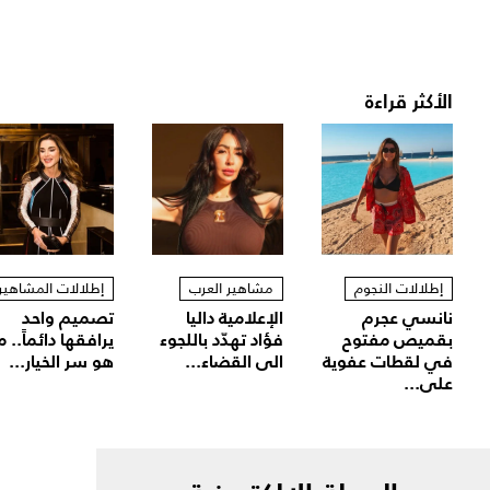
الأكثر قراءة
إطلالات النجوم
مشاهير العرب
إطلالات المشاهير
نانسي عجرم
الإعلامية داليا
تصميم واحد
بقميص مفتوح
فؤاد تهدّد باللجوء
يرافقها دائماً.. م
في لقطات عفوية
الى القضاء...
هو سر الخيار...
على...