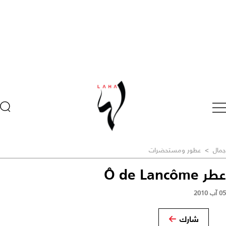
جمال
>
عطور ومستحضرات
عطر Ô de Lancôme
05 آب 2010
شارك