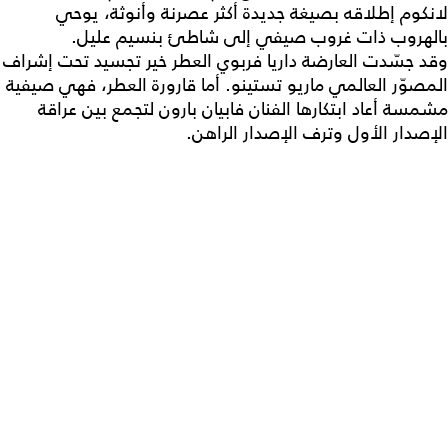
لانكوم إطلاقه بصيغة جديدة أكثر عصرنة وأنوثة، يوحي
بالهروب ذات غروب صيفي إلى شاطئ بنسيم عليل.
وقد جسّدت العارضة داريا فربوي العطر خير تجسيد تحت إشراف
المصوّر العالمي ماريو تستينو. أما قارورة العطر، فهي صيفية
مشمسة أعاد ابتكارها الفنان فابيان بارون لتجمع بين عراقة
الإصدار الأول وترف الإصدار الراهن.