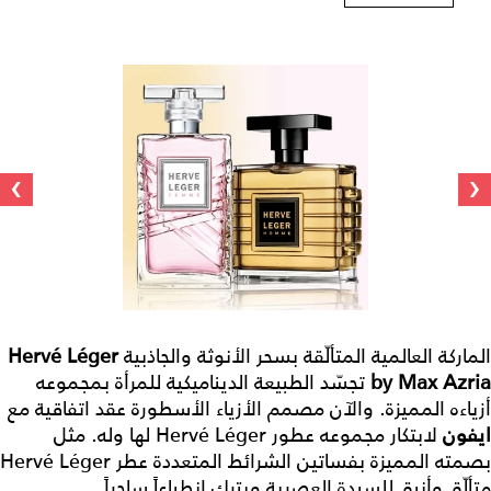
›
‹
الماركة العالمية المتألّقة بسحر الأنوثة والجاذبية
Hervé Léger
by Max Azria
تجسّد الطبيعة الديناميكية للمرأة بمجموعه
أزياءه المميزة. والآن مصمم الأزياء الأسطورة عقد اتفاقية مع
ايفون
لابتكار مجموعه عطور Hervé Léger لها وله. مثل
بصمته المميزة بفساتين الشرائط المتعددة عطر Hervé Léger
متألّق وأنيق للسيدة العصرية ويترك انطباعاً ساحراً.