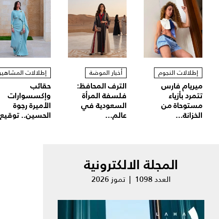
إطلالات النجوم
أخبار الموضة
إطلالات المشاهير
ميريام فارس
الترف المحافظ:
حقائب
تتمرد بأزياء
فلسفة المرأة
وإكسسوارات
مستوحاة من
السعودية في
الأميرة رجوة
الخزانة...
عالم...
الحسين.. توقيع.
المجلة الالكترونية
العدد 1098 | تموز 2026