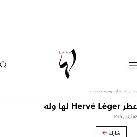
جمال
>
عطور ومستحضرات
عطر Hervé Léger لها وله
02 أيلول 2010
شارك