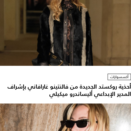
أكسسوارات
أحذية روكستد الجديدة من فالنتينو غارافاني بإشراف
المدير الإبداعي أليساندرو ميكيلي