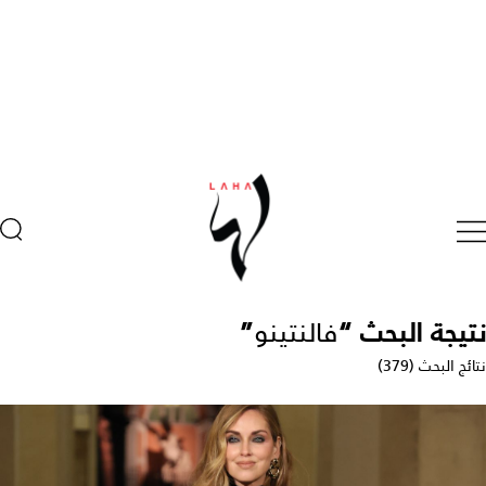
نتيجة البحث “
فالنتينو
”
نتائج البحث (379)