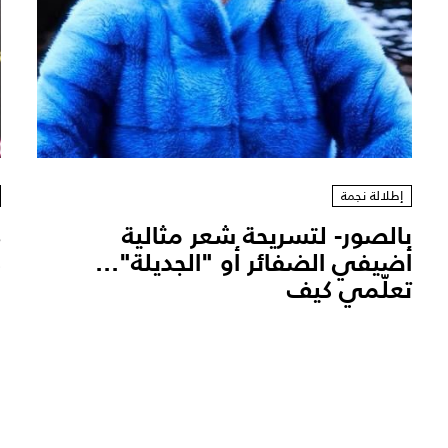
إطلالة نجمة
بالصور- لتسريحة شعر مثالية
أضيفي الضفائر أو "الجديلة"...
ك
تعلّمي كيف