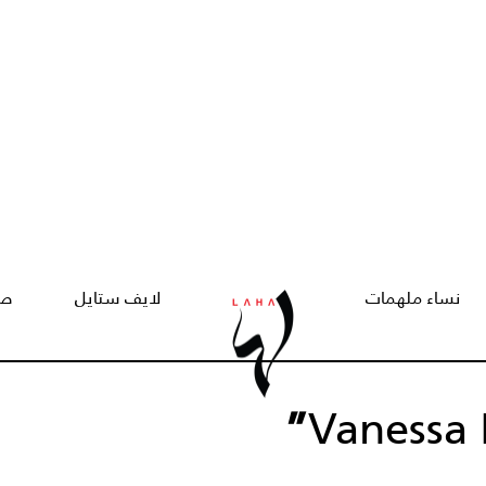
نساء ملهمات
لايف ستايل
صح
”
Vanessa