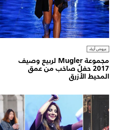
عروض أزياء
مجموعة Mugler لربيع وصيف
2017 حفلٌ صاخب من عمق
المحيط الأزرق