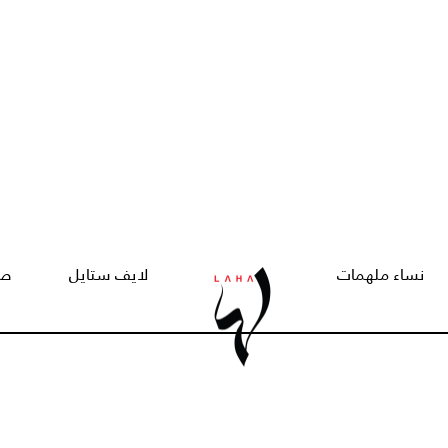
نساء ملهمات
لايف ستايل
صح