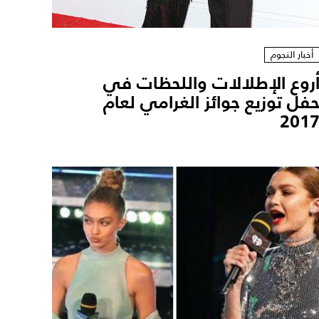
أخبار النجوم
روع الإطلالات واللحظات في
فل توزيع جوائز الغرامي لعام
201