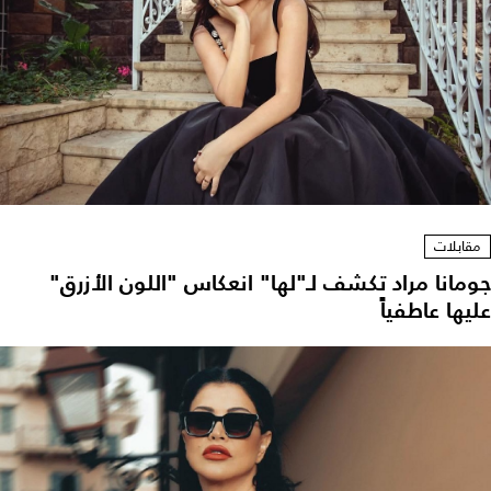
مقابلات
جومانا مراد تكشف لـ"لها" انعكاس "اللون الأزرق"
عليها عاطفياً