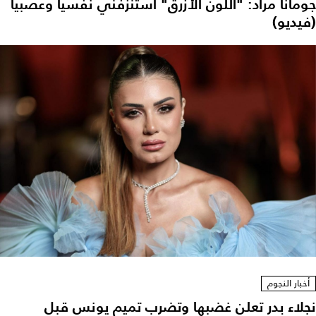
جومانا مراد: "اللون الأزرق" استنزفني نفسياً وعصبياً
(فيديو)
أخبار النجوم
نجلاء بدر تعلن غضبها وتضرب تميم يونس قبل