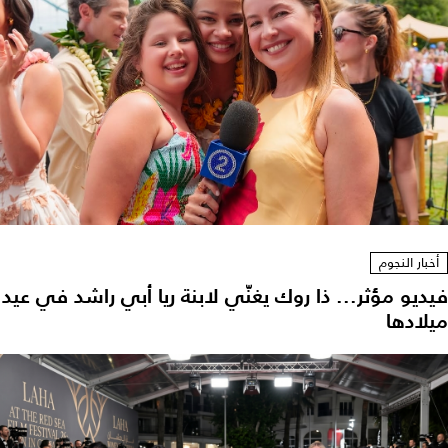
أخبار النجوم
فيديو مؤثر... ذا روك يغنّي لابنة ريا أبي راشد في عيد
ميلادها