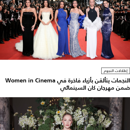
إطلالات النجوم
النجمات يتألقن بأزياء فاخرة في Women in Cinema
ضمن مهرجان كان السينمائي