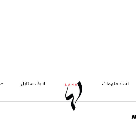
نساء ملهمات
لايف ستايل
صح