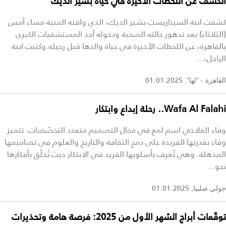
الكشف عن اللحظات الأخيرة في حياة بشير الديك
كشفت ابنة السيناريست بشير الديك، الذي وافته المنية مساء أمس
(الثلاثاء) بعد تدهور حالته الصحية ودخوله أحد المستشفيات الكبرى
بالقاهرة، عن اللحظات الأخيرة في حياة والدها قبل رحيله.وكتبت ابنة
الراحل،...
01.01.2025
القاهرة - "لها",
Wafa Al Falahi.. رحلة إبداع وابتكار
وفاء الفلاحي اسم لمع في مجال التصميم متعدد التخصّصات. تتميز
وفاء بقدرتها الفريدة على دمج الثقافة والتاريخ والعلوم في تصاميمها
المذهلة. وهي تُعرف بأسلوبها الفريد في الابتكار حيث تُحلّق بأفكارها
نحو...
01.01.2025
جولي صليبا,
توقّعات أبراج الشهر الأول من 2025: فرصة هامة وتحذيرات