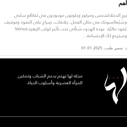
أهم
برج الحملالشمس ومركور وبلوتون موجودون في تَقاطُع سلبي
وسَيُعاكسونك في مكان العمل: خِلافات، صِراع على النفوذ وتوقيف
عُقود ماليّة. عودة الهدوء سَتأتي تحت تأثير كوكب الزهرة Venus
وسترجع لكَ الإبتسامة...
01.01.2025
د. سمير طنب,
مجلة لها تهتم بدعم الشباب وتمكين
المرأة العصرية وأسلوب الحياة.