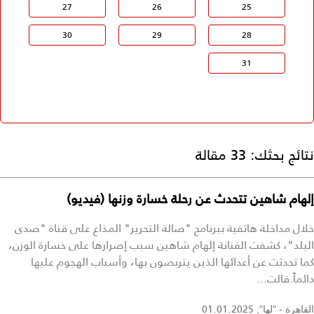
27
26
25
30
29
28
31
نتائج بحثك:
33 مقالة
إلهام شاهين تتحدث عن رحلة خسارة وزنها (فيديو)
خلال مداخلة هاتفية ببرنامج "صالة التحرير" المذاع على قناة "صدى
البلد"، كشفت الفنانة إلهام شاهين سبب إصرارها على خسارة الوزن،
كما تحدثت عن أعدائها الذين يتربصون بها، وأسباب الهجوم عليها
دائماً.قالت...
01.01.2025
القاهرة - "لها",