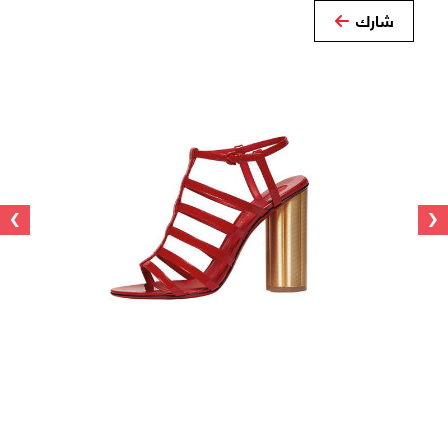
شارك
›
‹