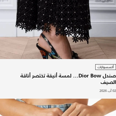
أكسسوارات
صندل Dior Bow... لمسة أنيقة تختصر أناقة
الصيف
02 آب 2026