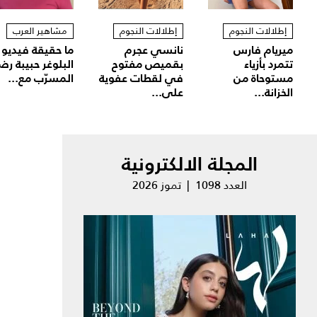
إطلالات النجوم
إطلالات النجوم
مشاهير العرب
ميريام فارس
نانسي عجرم
ما حقيقة فيديو
تتمرد بأزياء
بقميص مفتوح
البلوغر حبيبة رض
مستوحاة من
في لقطات عفوية
المسرّب مع...
الخزانة...
على...
المجلة الالكترونية
العدد 1098 | تموز 2026