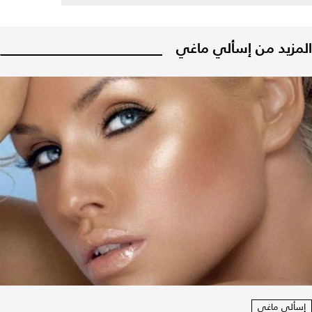
المزيد من إسألي ماغي
إسألي ماغي