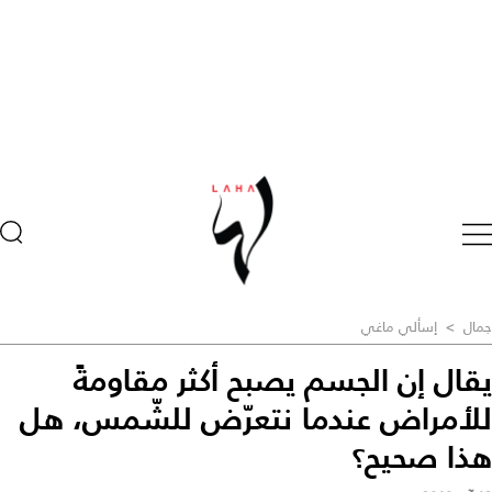
جمال
>
إسألي ماغي
يقال إن الجسم يصبح أكثر مقاومةً
للأمراض عندما نتعرّض للشّمس، هل
هذا صحيح؟