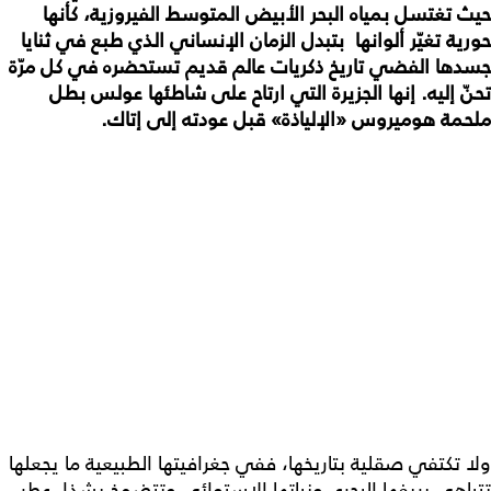
حيث تغتسل بمياه البحر الأبيض المتوسط الفيروزية، كأنها
حورية تغيّر ألوانها بتبدل الزمان الإنساني الذي طبع في ثنايا
جسدها الفضي تاريخ ذكريات عالم قديم تستحضره في كل مرّة
تحنّ إليه. إنها الجزيرة التي ارتاح على شاطئها عولس بطل
ملحمة هوميروس «الإلياذة» قبل عودته إلى إتاك.
ولا تكتفي صقلية بتاريخها، ففي جغرافيتها الطبيعية ما يجعلها
تتباهى بريفها البحري ونباتها الاستوائي وتتضمخ بشذا عطر