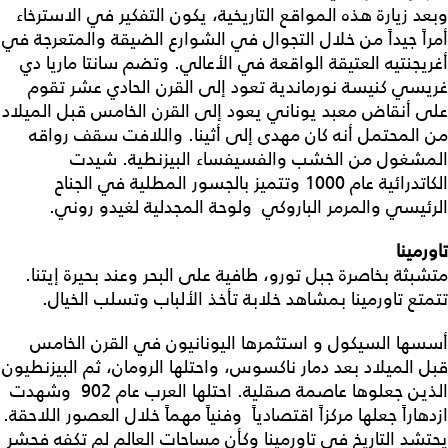
وبعد زيارة هذه المواقع التاريخية، يكون التفكير في الاسترخاء
أمراً جيداً من خلال التجوال في الشوارع الضيقة والمتعرجة في
أغريجنتيه العتيقة الواقعة في الأعالي. وتضم سانتا ماريا دي
غريسي كنيسة نورماندية تعود إلى القرن الحادي عشر تقوم
على أنقاض معبد يوناني يعود إلى القرن الخامس قبل الميلاد
من المحتمل أنه كان مهدى إلى أثينا. واللافت سقف رواقه
المشغول من الخشب والفسيفساء البيزنطية. شيدت
الكاتدرائية عام 1000 وتتميز بالجسور المطلية في الجناح
الرئيسي والمرمر الباروكي ولوحة المجدلية لغيدو روني.
تاورمينا
متشبثة بخاصرة جبل تورو، طافية على البحر وعند بحيرة إيتنا.
تتمتع تاورمينا بمشاهد خلابة تأخذ الألباب وتسلب الخيال.
أسسها السيكول و استثمرها اليونانيون في القرن الخامس
قبل الميلاد بعد دمار ناكسوس، واحتلها الرومان، ثم البيزنطيون
الذين جعلوها عاصمة صقلية. احتلها العرب عام 902 وشهدت
ازدهاراً جعلها مركزاً اقتصادياً وفنياً مهماً خلال العصور اللاحقة.
يحتشد التاريخ في تاورمينا وكأن مساحات العالم لم تكفه فحشر