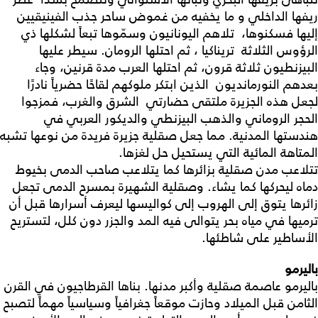
ريفها الداخلي و ما يخفيه من غموض ساحر جذب الفينيقيين
إليها فسكنوها، تلاهم اليونانيون وسمّوها تبعاً لشكلها ذي
الرؤوس الثلاثة تريناكيا ، ثم احتلها الرومان. سيطر عليها
البيزنطيون ثلاثة قرون، ثم احتلها العرب مدة قرنين، وجاء
بعدهم النورمانديون الذين ابتكر ملوكهم لقاحًا حضرياً نادرًا
لجعل هذه الجزيرة ملتقى حضارتي الشرق والغرب، فمزجوا
الحجر الروماني والذهب البيزنطي والديكور العربي في
هندستها المدنية. مما جعل صقلية جزيرة فريدة من نوعها تشبه
المتاهة المائية التي يستحيل حل لغزها.
تتلاعب مدن صقلية بزائرها كما يتلاعب صاحب الدمى بخيوط
دماه ليحركها كما يشاء. وصقلية الشهيرة بمسرح الدمى تجعل
زائرها يتوق إلى الهروب إلى كواليسها ليعرف أسرارها قبل أن
ترميها في مياه بحر يتوالى فيه المد والجزر دون كلل، لتستريح
الأساطير على شاطئها.
باليرمو
باليرمو عاصمة صقلية وأكبر مدنها. بناها القرطاجيون في القرن
الثامن قبل الميلاد وحازت موقعاً جغرافياً وسياسياً مهماً لتصبح