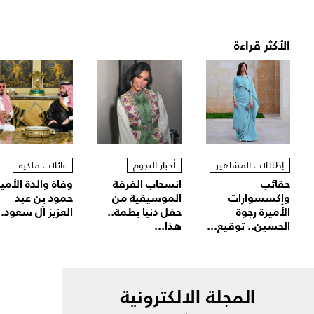
الأكثر قراءة
إطلالات المشاهير
أخبار النجوم
عائلات ملكية
حقائب
انسحاب الفرقة
وفاة والدة الأمير
وإكسسوارات
الموسيقية من
حمود بن عبد
الأميرة رجوة
حفل دنيا بطمة..
العزيز آل سعود..
الحسين.. توقيع...
هذا...
المجلة الالكترونية