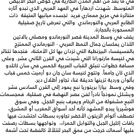
في ما بعد من أهم المدن التجارية في حوض البحر الأبيض
المتوسط. شهدت ازدهاراً في العهد العربي الذي تبدو آثاره
متناثرة في مزيج معماري فريد تجسده مبانيها العتيقة ذات
الطابع العربي والنورماندي والتي تعرض تاريخ صقيلية
المسحورة بالحجارة.
يقف في وسط المدينة قصر النورماندو ومصلى بالاتين
اللذان يعكسان جمال النمط العربي - النورماندي الممتزج
بالفسيفساء البيزنطية التي تزدان بها كل الأمكنة، فتجدها تتناثر
في كنيسة مارتورانا التي شيدت في القرن الثاني عشر. وعلى
مسافة خطوات تنبثق القباب العربية الخمس في سان كاتلدو
الذي كان جامعاً. وتتوج كنيسة سان جان دو أرميت خمس قباب
بألوان وردية تزينها حديقة غناء تجاور أطلال دير.
وفي وسط بيازا بريتوريا نبع يعود إلى القرن السادس عشر
ويشكل نموذجاً نادراً لفن عصر النهضة في صقلية. فمجسمات
النبع مشغولة من الرخام ويعرف بنبع الخجل. وفي سوق
فوشيريا يبدو المشهد كأنه أحد أسواق المغرب أو المشرق،
تصطف أكوام الزيتون الأخضر تجاوره بسطات احتشدت فيها
باقات إكليل الجبل والتوابل الحمراء، وتواجهها بسطات رصفت
عليها أسماك خرجت من عمق البحر لتتلألأ كالفضة تحت أشعة