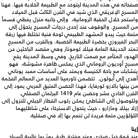
صفحاته في هذه المدينة ليتوحد مع الطبيعة الخلابة فيها. فهنا
المسرح الإغريقي الذي شيد في القرن الثالث قبل الميلاد
واستمر خلال الحقبة الرومانية، وإلى جانبه منزل يغطي قسماً
من المسرح. والوقوف عند إحدى درجات المسرح يتحوّل إلى
متعة حيث يبدو المشهد الطبيعي لوحة فنية تختلط فيها زرقة
البحر الفيروزي بخضرة الطبيعة الخصبة. وبالقرب من المسرح
تمتد الحديقة العامة فيللا كوموناز وهي مقصد الباحثين عن
الهدوء المتآمر مع صمت التاريخ. وفي وسط المدينة يقع
مسرح أوديون الروماني الذي يعكس ظاهرة مشوشة، فهو
يتشابك مع باحة الكنيسة ويمتد على أساسات معبد يوناني
أهدي إلى أبولون. تتضمن تاورمينا العديد من المعالم الفخمة
من بينها بالازو كورفايا، فهذا الحصن العتيق العربي يعود إلى
القرن الحادي عشر وحضن عام 1419 البرلمان الصقلي.
وللوصول إلى الشاطئ يمكن ركوب القطار الجبلي للنزول إلى
إزلا بيللا ومازارو ، حيث يتحول الاسترخاء على شاطئيهما
اللؤلؤيين متعة فريدة لن تنعم بها إلا في صقلية.
إينا
عند قمة جبل صخري وعند مفترق طرق يمرّ بها غالبية السياح