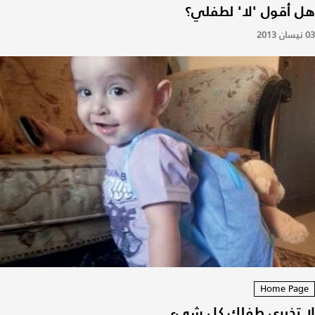
هل أقول 'لا' لطفلي؟
03 نيسان 2013
Home Page
لا تخبري طفلك كل شيء