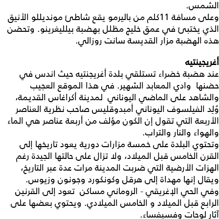
الشمس.
وعلى مسافة 11كلم من باليرمو يقع شاطئ مونديللو الأنيق
الذي يختبئ في عمق خليج مظلل بهضبة بيلليغرينو. وتحضن
هذه الهضبة مزار القديسة سانت روزالي.
أغريجينتيه
عند هضبة خضراء تستلقي بلدة أغريجنتيه حيث اندس في
حضنها وادي المعابد الشهير. في هذا الموقع العجيب
والشاهد على الماضي اليوناني لمدينة أكراغاس القديمة،
وُلِد الفيلسوف اليوناني أمبدوقليس صاحب نظرية العناصر
الأربعة التي تقول إن الكون مؤلف من أربعة عناصر هي الماء
والهواء والنار والتراب.
وتحتوي البلدة على خمسة مزارات دورية يعود تاريخها إلى
القرن الخامس قبل الميلاد، ولا تزال على حالتها الجيدة رغم
الهزات الأرضية التي ضربت المدينة مرات عدة عبر التاريخ،
ويقال إنها مهداة إلى هرقل وكونكورد وجونون وزيوس.
وفي الحي الإغريقي - الروماني مساكن تعود إلى القرنين
الرابع قبل الميلاد و الخامس الميلادي. ويحتوي بعضها على
آثار لوحات وفسيفساء.