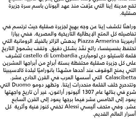
تقع مدينة إينا التي عرّفت منذ عهد اليونان باسم سرة جزيرة
صقلية.
وراهنًا تكشف إينا عن وجه بهيج لجزيرة صقلية حيث ترتسم في
تفاصيله كل المتع الإيطالية التاريخية والعصرية. ففي بيازا
أرميرينا Piazza Armerina يدهش الزائر بالفيلا الرومانية التي
تحتفظ بفسيفساء رائع نفّذ بشكل دقيق. وتقف بشموخ التاريخ
قلعة كاستيلو دي لومباردي castello di Lombardia لتشرف
على كل جزيرة صقلية محتفظة بستة أبراج من أبراجها العشرين
التي يمنح الوقوف عند أحدها مشهدًا بانوراميًا لبلدة كالاسيبيتا
Calascibetta التي أسسها العرب في القرن الحادي عشر.
وتتدحرج خلف القلعة منحدرات إيتنا. وتظهر دومو Duomo التي
شرع في بنائها عام 1307 أليونور أراغون، غير أن تاريخ واجهتها
يعود إلى الخامس عشر فيما برجها يعود إلى القرن السابع
عشر. وفي متحف أليسي Alessi تخفي كنوز فنية وأثرية كل
أسرار العالم القديم.