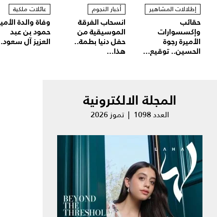
إطلالات المشاهير
أخبار النجوم
عائلات ملكية
حقائب
انسحاب الفرقة
وفاة والدة الأمير
وإكسسوارات
الموسيقية من
حمود بن عبد
الأميرة رجوة
حفل دنيا بطمة..
العزيز آل سعود..
الحسين.. توقيع...
هذا...
المجلة الالكترونية
العدد 1098 | تموز 2026