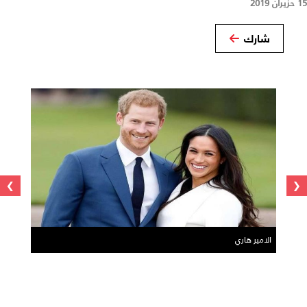
15 حزيران 2019
شارك
›
‹
الامير هاري