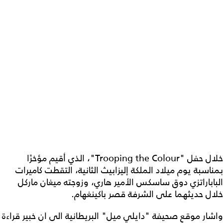
خلال حفل "Trooping the Colour"، الذي أقيم مؤخرًا
بمناسبة يوم ميلاد الملكة إليزابيث الثانية، التقطت كاميرات
الباباراتزي دوق ساسكس الأمير هاري، وزوجته ميغان ماركل
خلال حديثهما على الشرفة قصر باكينغهام.
واشار موقع صحيفة "دايلي ميل" البريطانية الى ان خبير قراءة