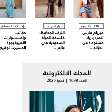
إطلالات النجوم
أخبار الموضة
إطلالات المشاهير
ميريام فارس
الترف المحافظ:
حقائب
تتمرد بأزياء
فلسفة المرأة
وإكسسوارات
مستوحاة من
السعودية في
الأميرة رجوة
الخزانة...
عالم...
الحسين.. توقيع.
المجلة الالكترونية
العدد 1098 | تموز 2026