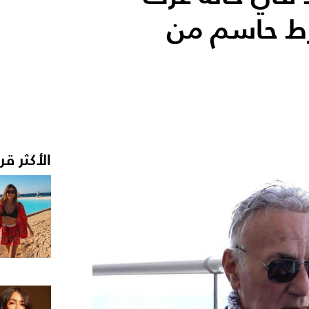
رط حاسم من
الأكثر قر