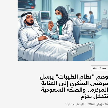
صحة عامة
هم "نظام الطيبات" يرسل
رضى السكري إلى العناية
لمركزة.. والصحة السعودية
تدخل بحزم
0 حزيران 2026
|
الرياض - "لها"