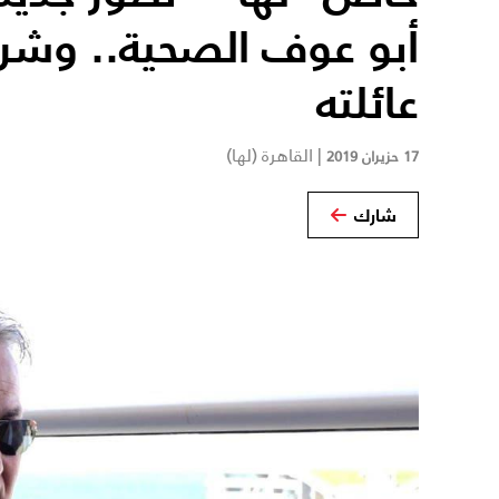
أبو عوف الصحية.. وش
عائلته
|
القاهرة (لها)
17 حزيران 2019
شارك