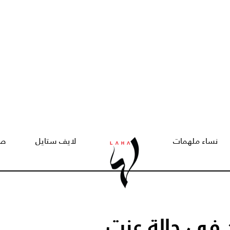
نساء ملهمات
لايف ستايل
صح
 في حالة عزت