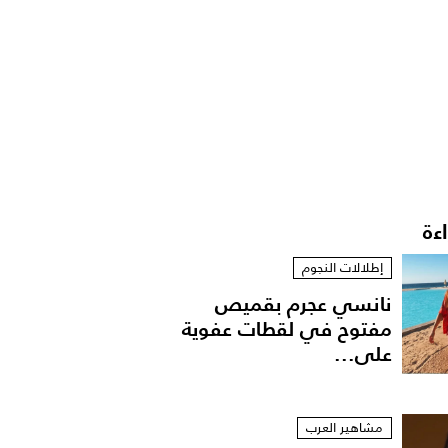
اءة
إطلالات النجوم
نانسي عجرم بقميص
مفتوح في لقطات عفوية
على...
مشاهير العرب