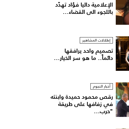
الإعلامية داليا فؤاد تهدّد
باللجوء الى القضاء...
إطلالات المشاهير
تصميم واحد يرافقها
دائماً.. ما هو سر الخيار...
أخبار النجوم
رقص محمود حميدة وابنته
في زفافها على طريقة
"حرب...