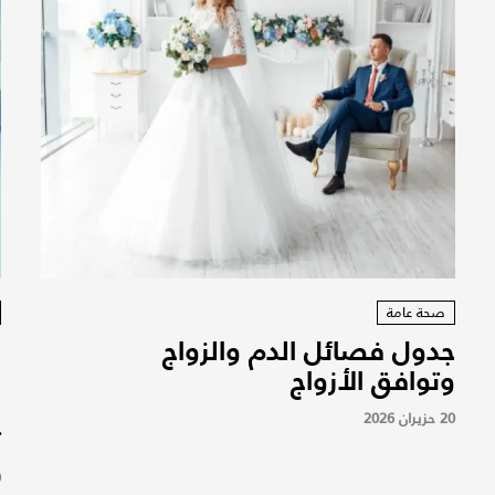
صحة عامة
جدول فصائل الدم والزواج
و
وتوافق الأزواج
م
ا
20 حزيران 2026
ت
9