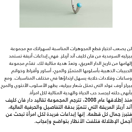
لن يصعب اختيار قطع المجوهرات المناسبة لسهراتك مع مجموعة
بيرليه السرمدية من فان كليف آند آربلز. فهي إبداعات أنيقة تستمد
إلهامها من تاريخ الدار العريق، وتعدّ هدية مثالية لك. تقدّم مجموعة
الحبيبات الذهبية بأسلوبها المتميّز والمرح، أساور وأقراط وخواتم
وساعات وقلادات خلابة يسهل ارتداؤها في مختلف المناسبات. ومع
بيرلز أوف غولد التي تمثل شعار بيرليه، يظهر الأسلوب الأنثوي والمرح
بأبهى حلته ليجسد حب الحياة والهدية المثالية لكل امرأة.
منذ إطلاقها عام 2008، تترجم المجموعة تقاليد دار فان كليف
آند آربلز العريقة التي تتميّز بدقة التفاصيل والحرفية العالية،
فتبرز جمال كل قطعة. إنها إبداعات فريدة لكل امرأة تبحث عن
أجمل الإطلالة فتلفت الأنظار بتواضع وإعجاب.