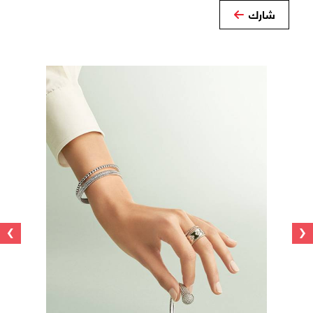
شارك
›
‹