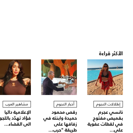
الأكثر قراءة
إطلالات النجوم
أخبار النجوم
مشاهير العرب
نانسي عجرم
رقص محمود
الإعلامية داليا
بقميص مفتوح
حميدة وابنته في
فؤاد تهدّد باللجو
في لقطات عفوية
زفافها على
الى القضاء...
على...
طريقة "حرب...