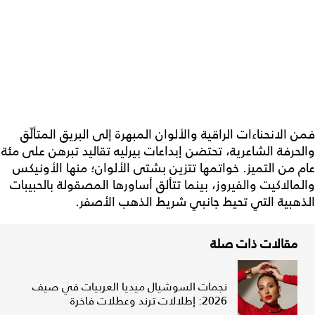
فمن الانحناءات الراقية والألوان المبهرة إلى البريق المتألّق
والحرفة الشاعرية، تحتضن إبداعات بيرليه تقاليد تبرهن على مئة
عام من التميز. خواتمها تتزين بشتى الألوان؛ منها الأونيكس
والمالاكيت والفيروز، بينما تتألق أساورها المصقولة بالحبيبات
الذهبية التي تحيط جانبي شريط الذهب الأصفر.
مقالات ذات صلة
نجمات السوشيال ميديا العربيات في صيف
2026: إطلالات ترند وعطلات فاخرة