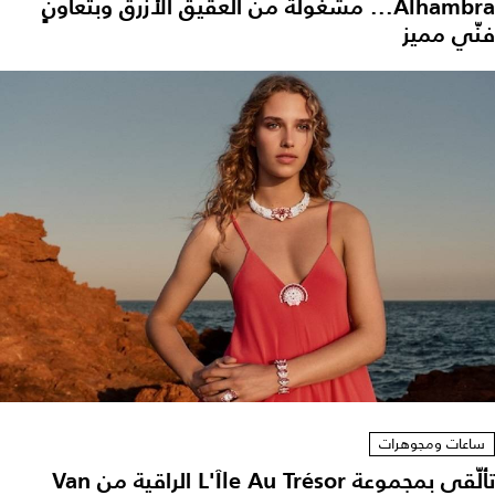
Alhambra... مشغولة من العقيق الأزرق وبتعاونٍ
فنّي مميز
ساعات ومجوهرات
تألّقي بمجموعة L'Île Au Trésor الراقية من Van