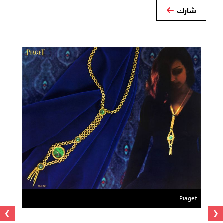
شارك
Piaget
›
‹