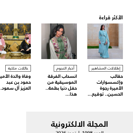
الأكثر قراءة
إطلالات المشاهير
أخبار النجوم
عائلات ملكية
حقائب
انسحاب الفرقة
وفاة والدة الأمير
وإكسسوارات
الموسيقية من
حمود بن عبد
الأميرة رجوة
حفل دنيا بطمة..
العزيز آل سعود..
الحسين.. توقيع...
هذا...
المجلة الالكترونية
العدد 1098 | تموز 2026