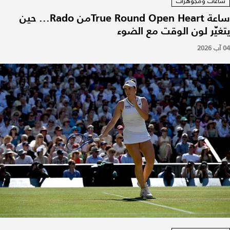
ساعات ومجوهرات
ساعة True Round Open Heartمن Rado... حين
يتغيّر لون الوقت مع الضوء
04 آب 2026