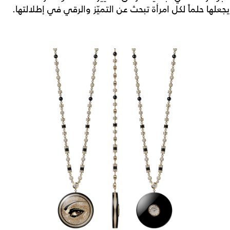
يجعلها حلماً لكل امرأة تبحث عن التميّز والرقي في إطلالتها.