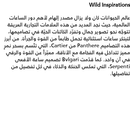
Wild Inspirations
عالم الحيوانات كان ولا يزال مصدر إلهام لأهم دور الساعات
العالمية، حيث نجد العديد من هذه العلامات التجارية العريقة
تتوجّه نحو تصوير جمال وتفرّد الكائنات الحيّة في تصاميمها،
لتبتكر ساعات استثنائية تحمل طابعاً من القوة والجرأة. من أبرز
هذه التصاميم Panthere من Cartier، التي تتّسم بسحر نمرٍ
مميز تتداخل فيه الفخامة مع الأناقة، معبّراً عن القوة والرقي
في آن واحد. كما قدّمت Bvlgari تصميم ساعة الأفعى
Serpenti، التي تعكس الحنكة والذكاء في كل تفصيل من
تفاصيلها.