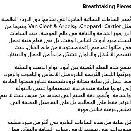
Breathtaking Pieces
تُعتبر الساعات النسائية الفاخرة التي تقدّمها دور الأزياء العالمية
مثل Chopard، Cartier، وVan Cleef & Arpels وغيرها من
أبرز رموز الفخامة والأناقة في عالم الموضة. هذه الساعات
ليست مجرد أدوات لقياس الوقت، بل هي قطع فنية تحمل
في طيّاتها تصاميم رائعة مستوحاة من عالم الخيال، حيث
تنسجم الأشكال والألوان لتشكّل مزيجاً من الجمال والابتكار.
تجمع هذه القطع الثمينة بين أجود أنواع الذهب والفضّة،
وتزيّنها الأحجار الكريمة النادرة مثل الألماس والياقوت والزمرد،
مما يجعل كل ساعة بمثابة ثروة شخصية تتجاوز قيمتها المادية
إلى كونها قطعة فنية فريدة. تصميماتها تنبض بالأنوثة
والفخامة، وتُظهر دقة الصنع التي تميزها عن غيرها، حيث لا يتم
التركيز فقط على الجمالية، بل على التفاصيل الدقيقة التي
تعكس حِرفية فنانين مَهَرة.
كل ساعة من هذه الساعات الفاخرة هي أكثر من مجرد قطعة
مجوهرات، هي تجسيد لأرقى معايير الفخامة والتفرّد، مما