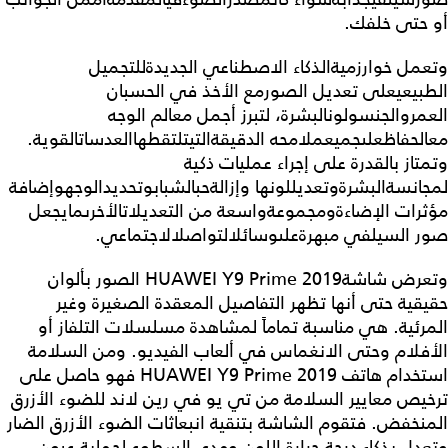
أو حتى خلفك.
وتعمل خوارزميةالذكاء الاصطناعي الجديدةللتجميل
الطبيعيعلى تعديل الصورمع الأخذ في الحسبان
العمروالجنسولونالبشرة، لتبرز أجمل معالم الوجه
معالحفاظعلىجميعملامحه الدقيقةالتيتلتقطهاالعدساتالقوية.
وتمتاز بالقدرة على إجراء عمليات ذكية
لمجانسةالبشرةوتعديللونها وإزالةحبالشبابوتحديدالوجهوإضافة
مؤثرات الإضاءةومجموعةواسعة من التعديلاتالأخرىمايجعل
صور السيلفي مبهرةعلىوسائلالتواصلالاجتماعي.
وتعرض شاشةHUAWEI Y9 Prime 2019 الصور بألوان
حقيقية حتى أنها تظهر التفاصيل المعقدة الصغيرة وغير
المرئية. هي مناسبة تماماً لمشاهدة مسلسلات التلفاز أو
الأفلام وحتى الانغماس في ألعاب الفيديو. ومن السلامة
استخدام هاتف HUAWEI Y9 Prime 2019 فهو حاصل على
ترخيص معايير السلامة من تي يو في رين لاند للضوء الأزرق
المنخفض. فتقوم الشاشة بتنقية انبعاثات الضوء الأزرق الضار
وتعدل بذكاء درجة حرارة اللون ومدى السطوع لحماية عيون