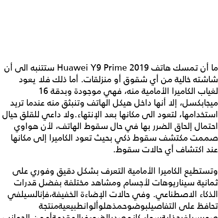
ما أن تمسك هاتف Huawei Y9 Prime 2019 ستتنبه الى أن
شاشته خالية من أي شقوق أو منزلقات. أما ذلك فلا يعود
لغياب الكاميرا الأمامية منه، فهي موجودة وبدقة 16
ميجابكسل، إلا أنها داخل هيكل الهاتف وتنبثق منه عندما تريد
استخدامها، لتعود الى مكانها بعد الإنتهاء.ولا داعي للقلق حيال
احتمال إلحاق الضرر بها في حال سقوط الهاتف، لأن هواوي
صممت مكتشف سقوط ذكي بحيث تعود الكاميرا إلى مكانها
عند اكتشاف أي حالات سقوط.
وتستطيع الكاميرا الأمامية التعرف بشكل دقيق وفوري على
ثمانية سيناريوهات لأجسام ومشاهد مختلفة بفضل قدرات
الذكاء الاصطناعي. وفي حالات الإضاءة الخفيفة،فإنالسيلفي
تحافظ على التفاصيلبوضوحمذهلوألوانطبيعيةمنتجة
صورسيلفيجذابةسواء كانمصدرالضوءفيالمقدمةأممن الجوانب