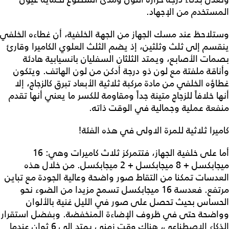
المستخدم من الإجهاد.
وستلاحظ عند مسك الجهاز من الجهة الخلفية، أن غطاءه الخلفي
ينقسم إلى ثلث وثلثين، إذ يضم الثلث العلوي الكاميرا وقارئ
بصمات الأصابع، ويمتد الثلثان السفليان بانسيابية هادئة
وأناقة ملفتة مع لون ذو درجة أدكن من لون الهاتف. ويتكون
غطاؤه الخلفي من مادة مركبة ثلاثية الأبعاد تبرق كالزجاج، إلا
أنها خلافاً للزجاج متينة جداً ومقاومة للكسر ما يعني أنها تقدم
منفعة عملية وجمالية في الوقت ذاته.
كاميرا ثلاثية للمرة الاولى في هذه الفئة!
أما على خلفية الجهاز، فتتمركز ثلاث كاميرات وهي: 16
ميجابكسل + 8 ميجابكسل + 2 ميجابكسل. من خلال هذه
العدسات تمكنا من التقاط صور واضحة وعالية الجودة مع تباين
مرتفع. فعدسة 16 ميجابكسل تسمح مزيدا من الضوء نحو
الحساس بحيث تحصل على صور في الليل غنية بالألوان
وواضحة حتى في ظروف الإضاءة المنخفضة. وبفضل استقرار
الذكاء الاصطناعي، هناك وقت زمني يمتد إلى 6 ثوان عندما