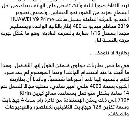
تريد التقاط صورا ليلية وأنت تقبض على الهاتف بيدك من اجل
السماح بمزيد من الضوء نحو الحساس. ولمحبي تصوير
الفيديو بالحركة البطيئة يسجل هاتف HUAWEI Y9 Prime
2019 مقاطع فيديو ب 480 إطار بالثانية الواحدة ويشغلهم
مجددا بمعدل 1/16 مقارنة بالسرعة العادية، وهو ما شكّل تجربة
مرحة بالنسبة لنا.
بطارية لا تتوقف...
في ما خص بطاريات هواوي فيمكن القول إنها الأفضل، وهذا
ما أُثبت لنا عند استخدام الهاتف! وهذا الموضوع لم يعد مجرد
كلام بالنسبة إلينا لأننا اختبرناها شخصياً، وتأكدنا أن بطاريته
الكبيرة بسعة 4000 مللي أمبير ساعي، تعطيه مجالاً للعمل نحو
14 ساعة بشكلٍ متواصل بمساعدة معالج كيرين Kirin
710F.الى ذلك يمكن الإستفادة من ذاكرة رام سعة 4 جيجابايت
وسعة تخزين 128 جيجابايت الكافيتين لكلالصور والفيديوهات
والملفات.