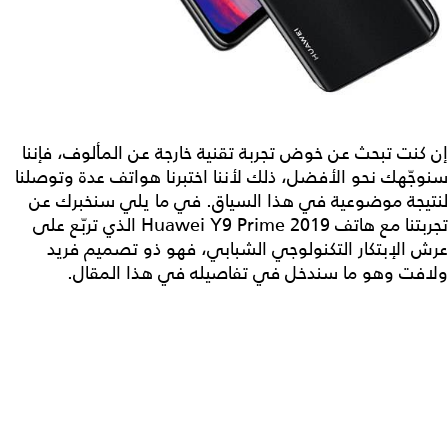
إن كنت تبحث عن خوض تجربة تقنية خارجة عن المألوف، فإننا
سنوجّهك نحو الأفضل، ذلك لأننا اختبرنا هواتف عدة وتوصلنا
لنتيجة موضوعية في هذا السياق. في ما يلي سنخبرك عن
تجربتنا مع هاتف Huawei Y9 Prime 2019 الذي تربّع على
عرش الإبتكار التكنولوجي الشبابي، فهو ذو تصميم فريد
ولافت وهو ما سندخل في تفاصيله في هذا المقال.