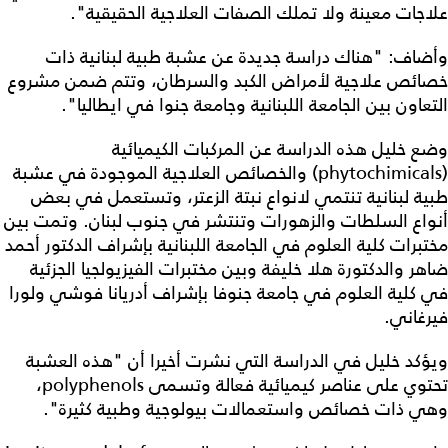
علاجات معينة ولا تملك الصفات العلاجية الحقيقية".
وأضاف: "هناك دراسة جديدة عن عشبة طبية لبنانية ذات
خصائص علاجية لأمراض الكبد والسرطان، وتتم ضمن مشروع
التعاون بين الجامعة اللبنانية وجامعة جنوا في ايطاليا".
وضع خليل هذه الدراسة عن المركبات الكيميائية
(phytochimicals) والخصائص العلاجية الموجودة في عشبة
طبية لبنانية تنتمي لانواع نبتة الزعتر، وتستعمل في بعض
أنواع السلطات والزهورات وتنتشر في جنوب لبنان. وتمت بين
مختبرات كلية العلوم في الجامعة اللبنانية بإشراف الدكتور أحمد
ضاهر والدكتورة هلا خليفة وبين مختبرات الفيزيولجيا الجزئية
في كلية العلوم في جامعة جنوفا بإشراف أدريانا فوشي ولورا
فيرغاني.
ويؤكد خليل في الدراسة التي نشرت أخيرا أن "هذه العشبة
تحتوي على عناصر كيميائية فعالة وتسمى polyphenols،
وهي ذات خصائص واستعمالات بيولوجية وطبية كثيرة".