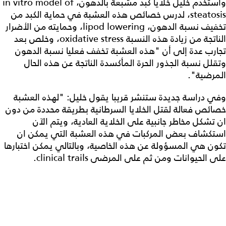
واستخدم خليل خلايا كبد مشبعة بالدهون، in vitro model of
steatosis، لدرس خصائص هذه العشبة في حماية الكبد من
تخفيف نسبة الدهون، lipod lowering، وحمايته من الأضرار
الناتجة من زيادة هذه النسبة oxidative stress، وخلص بعد
تجارب عدة إلى أن "هذه العشبة تخفف فعليا نسبة الدهون
وتقلل نسبة الجذور الحرة المأكسدة الناتجة عن هذه الحال
المرضية".
وفي دراسة جديدة ستنشر قريبا يقول خليل: "لهذه العشبة
خصائص فعالة لقتل الخلايا السرطانية بطريقة محددة من دون
ان تشكل مخاطر جانبية على الخلاية العادية، ويتم الآن
استكشاف بعض المركبات في هذه العشبة التي يمكن ان
تكون هي المسؤولة عن هذه الخاصية، وبالتالي يمكن اختبارها
على الحيوانات ومن ثم على المرضى clinical trails.