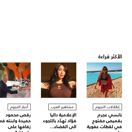
الأكثر قراءة
إطلالات النجوم
مشاهير العرب
أخبار النجوم
نانسي عجرم
الإعلامية داليا
رقص محمود
بقميص مفتوح
فؤاد تهدّد باللجوء
حميدة وابنته ف
في لقطات عفوية
الى القضاء...
زفافها على