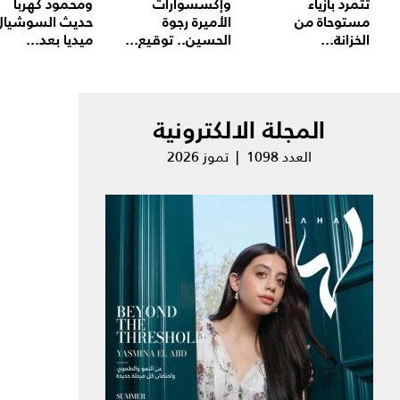
تتمرد بأزياء
وإكسسوارات
ومحمود كهربا
مستوحاة من
الأميرة رجوة
حديث السوشيال
الخزانة...
الحسين.. توقيع...
ميديا بعد...
المجلة الالكترونية
العدد 1098 | تموز 2026