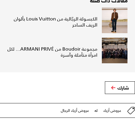
مقالات ذات صلة
الكبسولة الرجّالية من Louis Vuitton بألوان
الريف الساحر
مجموعة Boudoir من ARMANI PRIVÉ... لكل
امرأة متأملة وآسرة
شارك
عروض أزياء
له
عروض أزياء الرجال