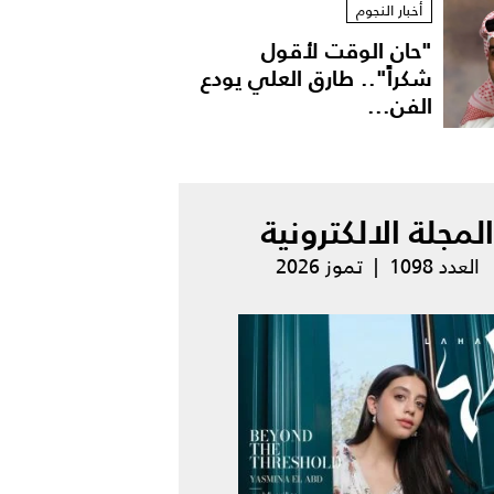
أخبار النجوم
"حان الوقت لأقول
شكراً".. طارق العلي يودع
الفن...
المجلة الالكترونية
العدد 1098 | تموز 2026